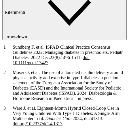
Riferimenti
arrow-down
Sundberg F, et al. ISPAD Clinical Practice Consensus
Guidelines 2022: Managing diabetes in preschoolers. Pediatr
Diabetes. 2022 Dec;23(8):1496-1511.
doi:
10.1111/pedi.13427
.
Moser O, et al. The use of automated insulin delivery around
physical activity and exercise in type 1 diabetes: a position
statement of the European Association for the Study of
Diabetes (EASD) and the International Society for Pediatric
and Adolescent Diabetes (ISPAD). 2024. Diabetologia &
Hormone Research in Paediatrics – in press.
Ware J, et al. Eighteen-Month Hybrid Closed-Loop Use in
Very Young Children With Type 1 Diabetes: A Single-Arm
Multicenter Trial.
Diabetes Care
2024; dc241313.
doi.org/10.2337/dc24-1313