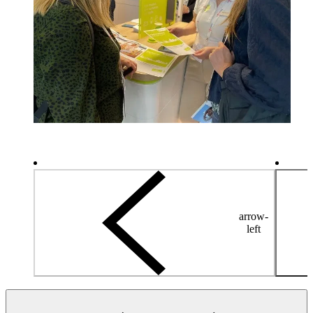
arrow-
left