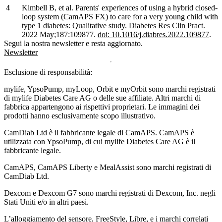
Kimbell B, et al. Parents' experiences of using a hybrid closed-
loop system (CamAPS FX) to care for a very young child with
type 1 diabetes: Qualitative study. Diabetes Res Clin Pract.
2022 May;187:109877.
doi: 10.1016/j.diabres.2022.109877
.
Segui la nostra newsletter e resta aggiornato.
Newsletter
Esclusione di responsabilità:
mylife, YpsoPump, myLoop, Orbit e myOrbit sono marchi registrati
di mylife Diabetes Care AG o delle sue affiliate. Altri marchi di
fabbrica appartengono ai rispettivi proprietari. Le immagini dei
prodotti hanno esclusivamente scopo illustrativo.
CamDiab Ltd è il fabbricante legale di CamAPS. CamAPS è
utilizzata con YpsoPump, di cui mylife Diabetes Care AG è il
fabbricante legale.
CamAPS, CamAPS Liberty e MealAssist sono marchi registrati di
CamDiab Ltd.
Dexcom e Dexcom G7 sono marchi registrati di Dexcom, Inc. negli
Stati Uniti e/o in altri paesi.
L’alloggiamento del sensore, FreeStyle, Libre, e i marchi correlati