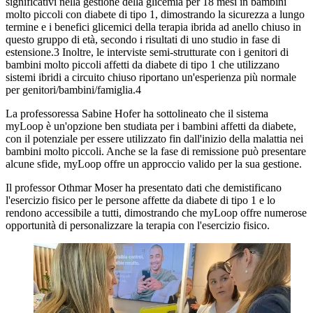
significativi nella gestione della glicemia per 18 mesi in bambini
molto piccoli con diabete di tipo 1, dimostrando la sicurezza a lungo
termine e i benefici glicemici della terapia ibrida ad anello chiuso in
questo gruppo di età, secondo i risultati di uno studio in fase di
estensione.3 Inoltre, le interviste semi-strutturate con i genitori di
bambini molto piccoli affetti da diabete di tipo 1 che utilizzano
sistemi ibridi a circuito chiuso riportano un'esperienza più normale
per genitori/bambini/famiglia.4
La professoressa Sabine Hofer ha sottolineato che il sistema
myLoop è un'opzione ben studiata per i bambini affetti da diabete,
con il potenziale per essere utilizzato fin dall'inizio della malattia nei
bambini molto piccoli. Anche se la fase di remissione può presentare
alcune sfide, myLoop offre un approccio valido per la sua gestione.
Il professor Othmar Moser ha presentato dati che demistificano
l'esercizio fisico per le persone affette da diabete di tipo 1 e lo
rendono accessibile a tutti, dimostrando che myLoop offre numerose
opportunità di personalizzare la terapia con l'esercizio fisico.