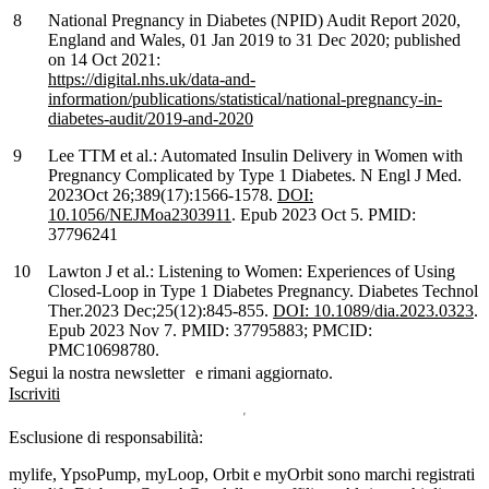
National Pregnancy in Diabetes (NPID) Audit Report 2020,
England and Wales, 01 Jan 2019 to 31 Dec 2020; published
on 14 Oct 2021:
https://digital.nhs.uk/data-and-
information/publications/statistical/national-pregnancy-in-
diabetes-audit/2019-and-2020
Lee TTM et al.: Automated Insulin Delivery in Women with
Pregnancy Complicated by Type 1 Diabetes. N Engl J Med.
2023Oct 26;389(17):1566-1578.
DOI:
10.1056/NEJMoa2303911
. Epub 2023 Oct 5. PMID:
37796241
Lawton J et al.: Listening to Women: Experiences of Using
Closed-Loop in Type 1 Diabetes Pregnancy. Diabetes Technol
Ther.2023 Dec;25(12):845-855.
DOI: 10.1089/dia.2023.0323
.
Epub 2023 Nov 7. PMID: 37795883; PMCID:
PMC10698780.
Segui la nostra newsletter e rimani aggiornato.
Iscriviti
Esclusione di responsabilità:
mylife, YpsoPump, myLoop, Orbit e myOrbit sono marchi registrati