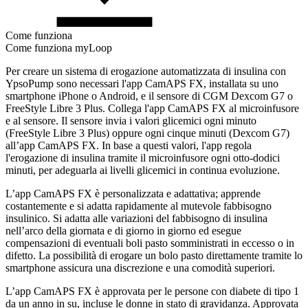
Come funziona
Come funziona myLoop
Per creare un sistema di erogazione automatizzata di insulina con
YpsoPump sono necessari l'app CamAPS FX, installata su uno
smartphone iPhone o Android, e il sensore di CGM Dexcom G7 o
FreeStyle Libre 3 Plus. Collega l'app CamAPS FX al microinfusore
e al sensore. Il sensore invia i valori glicemici ogni minuto
(FreeStyle Libre 3 Plus) oppure ogni cinque minuti (Dexcom G7)
all’app CamAPS FX. In base a questi valori, l'app regola
l'erogazione di insulina tramite il microinfusore ogni otto-dodici
minuti, per adeguarla ai livelli glicemici in continua evoluzione.
L’app CamAPS FX è personalizzata e adattativa; apprende
costantemente e si adatta rapidamente al mutevole fabbisogno
insulinico. Si adatta alle variazioni del fabbisogno di insulina
nell’arco della giornata e di giorno in giorno ed esegue
compensazioni di eventuali boli pasto somministrati in eccesso o in
difetto. La possibilità di erogare un bolo pasto direttamente tramite lo
smartphone assicura una discrezione e una comodità superiori.
L’app CamAPS FX è approvata per le persone con diabete di tipo 1
da un anno in su, incluse le donne in stato di gravidanza. Approvata