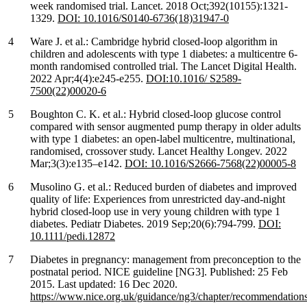
week randomised trial. Lancet. 2018 Oct;392(10155):1321-
1329.
DOI: 10.1016/S0140-6736(18)31947-0
Ware J. et al.: Cambridge hybrid closed-loop algorithm in
children and adolescents with type 1 diabetes: a multicentre 6-
month randomised controlled trial. The Lancet Digital Health.
2022 Apr;4(4):e245-e255.
DOI:10.1016/ S2589-
7500(22)00020-6
Boughton C. K. et al.: Hybrid closed-loop glucose control
compared with sensor augmented pump therapy in older adults
with type 1 diabetes: an open-label multicentre, multinational,
randomised, crossover study. Lancet Healthy Longev. 2022
Mar;3(3):e135–e142.
DOI: 10.1016/S2666-7568(22)00005-8
Musolino G. et al.: Reduced burden of diabetes and improved
quality of life: Experiences from unrestricted day-and-night
hybrid closed-loop use in very young children with type 1
diabetes. Pediatr Diabetes. 2019 Sep;20(6):794-799.
DOI:
10.1111/pedi.12872
Diabetes in pregnancy: management from preconception to the
postnatal period. NICE guideline [NG3]. Published: 25 Feb
2015. Last updated: 16 Dec 2020.
https://www.nice.org.uk/guidance/ng3/chapter/recommendation