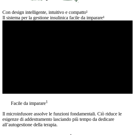
Con design intelligente, intuitivo e compatto¹
Il sistema per la gestione insulinica facile da imparare¹
1
Facile da imparare
Il microinfusore assolve le funzioni fondamentali. Ciò riduce le
esigenze di addestramento lasciando più tempo da dedicare
all’autogestione della terapia.