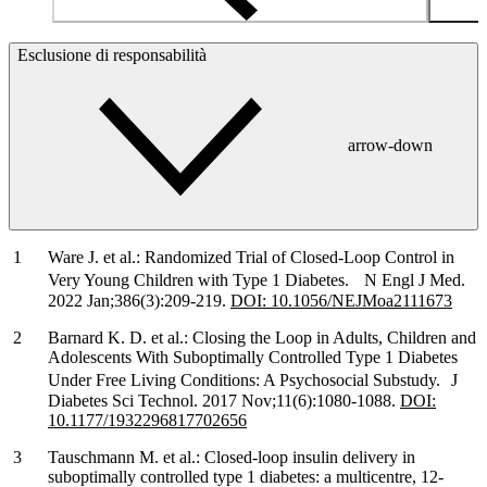
Esclusione di responsabilità
arrow-down
Ware J. et al.: Randomized Trial of Closed-Loop Control in
Very Young Children with Type 1 Diabetes. N Engl J Med.
2022 Jan;386(3):209-219.
DOI: 10.1056/NEJMoa2111673
Barnard K. D. et al.: Closing the Loop in Adults, Children and
Adolescents With Suboptimally Controlled Type 1 Diabetes
Under Free Living Conditions: A Psychosocial Substudy. J
Diabetes Sci Technol. 2017 Nov;11(6):1080-1088.
DOI:
10.1177/1932296817702656
Tauschmann M. et al.: Closed-loop insulin delivery in
suboptimally controlled type 1 diabetes: a multicentre, 12-