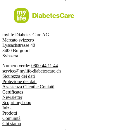
mylife Diabetes Care AG
Mercato svizzero
Lyssachstrasse 40
3400 Burgdorf
Svizzera
Numero verde:
0800 44 11 44
service@mylife-diabetescare.ch
Sicurezza dei dati
Protezione dei dati
Assistenza Clienti e Contatti
Certificates
Newsletter
Scopri myLoop
Inizia
Prodotti
Comunità
Chi siamo