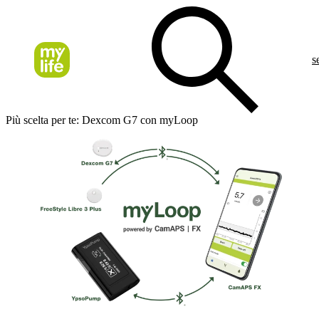
s
Più scelta per te: Dexcom G7 con myLoop