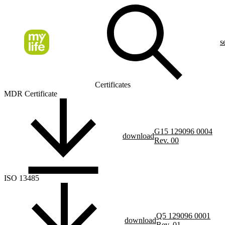
s
Certificates
MDR Certificate
G15 129096 0004
download
Rev. 00
ISO 13485
Q5 129096 0001
download
Rev. 01