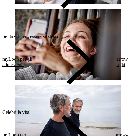
Sentirsi liberi, essere se stessi!
myLoop per gli
arrow-
adolescenti
right
Celebri la vita!
myLoop per
arrow-