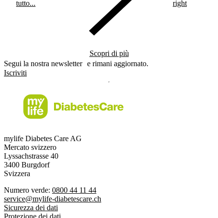
tutto...
right
Scopri di più
Segui la nostra newsletter e rimani aggiornato.
Iscriviti
mylife Diabetes Care AG
Mercato svizzero
Lyssachstrasse 40
3400 Burgdorf
Svizzera
Numero verde:
0800 44 11 44
service@mylife-diabetescare.ch
Sicurezza dei dati
Protezione dei dati