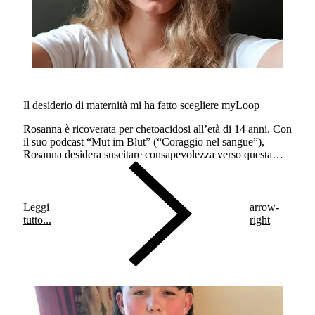
Il desiderio di maternità mi ha fatto scegliere myLoop
Rosanna è ricoverata per chetoacidosi all’età di 14 anni. Con
il suo podcast “Mut im Blut” (“Coraggio nel sangue”),
Rosanna desidera suscitare consapevolezza verso questa
condizione di salute che dura tutta la vita, nonché infondere
coraggio a chi ne soffre come loro.
Leggi
arrow-
tutto...
right