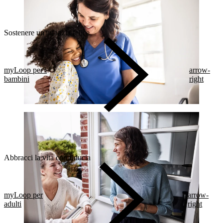
Sostenere un'infanzia felice
myLoop per i
arrow-
bambini
right
Abbracci la vita con fiducia
myLoop per
arrow-
adulti
right