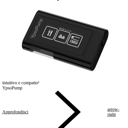
intuitivo e compatto¹
YpsoPump
arrow-
Approfondisci
right