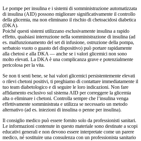
Le pompe per insulina e i sistemi di somministrazione automatizzata
di insulina (AID) possono migliorare significativamente il controllo
della glicemia, ma non eliminano il rischio di chetoacidosi diabetica
(DKA).
Poiché questi sistemi utilizzano esclusivamente insulina a rapido
effetto, qualsiasi interruzione nella somministrazione di insulina (ad
es. malfunzionamento del set di infusione, ostruzione della pompa,
serbatoio vuoto o guasto del dispositivo) può portare rapidamente
alla chetosi e alla DKA — anche se i valori glicemici non sono
molto elevati. La DKA è una complicanza grave e potenzialmente
pericolosa per la vita.
Se non ti senti bene, se hai valori glicemici persistentemente elevati
o rilevi chetoni positivi, ti preghiamo di contattare immediatamente il
tuo team diabetologico e di seguire le loro indicazioni. Non fare
affidamento esclusivo sul sistema AID per correggere la glicemia
alta o eliminare i chetoni. Controlla sempre che l’insulina venga
effettivamente somministrata e utilizza se necessario un metodo
alternativo (ad es. iniezioni di insulina o penne per insulina).
Il consiglio medico può essere fornito solo da professionisti sanitari.
Le informazioni contenute in questo materiale sono destinate a scopi
educativi generali e non devono essere interpretate come un parere
medico, né sostituire una consulenza con un professionista sanitario