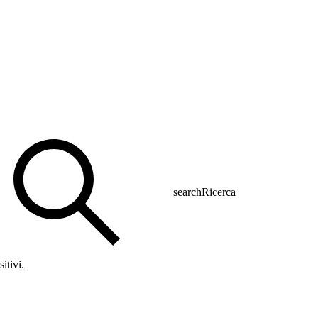
search
Ricerca
itivi.