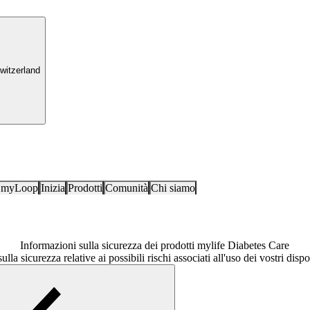
witzerland
i myLoop
Inizia
Prodotti
Comunità
Chi siamo
Informazioni sulla sicurezza dei prodotti mylife Diabetes Care
lla sicurezza relative ai possibili rischi associati all'uso dei vostri dispos