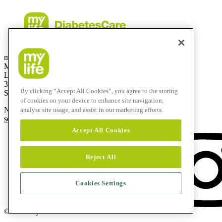
mylife Diabetes Care AG
Mercato svizzero
Lyssachstrasse 40
3400 Burgdorf
By clicking “Accept All Cookies”, you agree to the storing
Svizzera
of cookies on your device to enhance site navigation,
Numero verde:
0800 44 11 44
analyse site usage, and assist in our marketing efforts.
service@mylife-diabetescare.ch
Accept All Cookies
Reject All
Cookies Settings
© 2026 mylife Diabetes Care AG