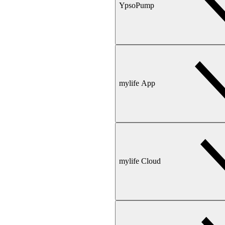
YpsoPump
mylife App
mylife Cloud