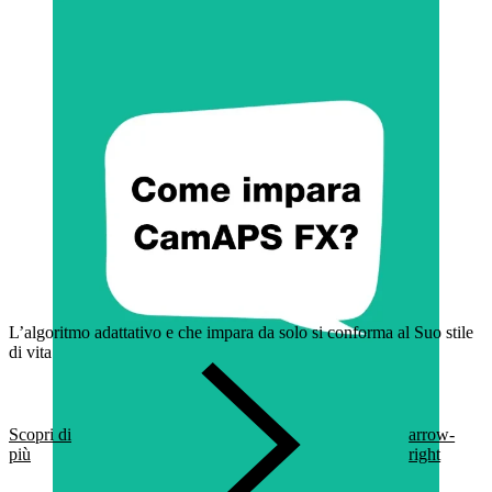
L’algoritmo adattativo e che impara da solo si conforma al Suo stile
di vita
Scopri di
arrow-
più
right