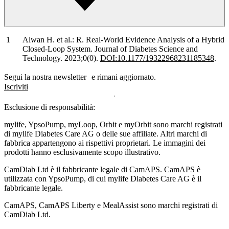
Alwan H. et al.: R. Real-World Evidence Analysis of a Hybrid
Closed-Loop System. Journal of Diabetes Science and
Technology. 2023;0(0).
DOI:10.1177/19322968231185348
.
Segui la nostra newsletter e rimani aggiornato.
Iscriviti
Esclusione di responsabilità:
mylife, YpsoPump, myLoop, Orbit e myOrbit sono marchi registrati
di mylife Diabetes Care AG o delle sue affiliate. Altri marchi di
fabbrica appartengono ai rispettivi proprietari. Le immagini dei
prodotti hanno esclusivamente scopo illustrativo.
CamDiab Ltd è il fabbricante legale di CamAPS. CamAPS è
utilizzata con YpsoPump, di cui mylife Diabetes Care AG è il
fabbricante legale.
CamAPS, CamAPS Liberty e MealAssist sono marchi registrati di
CamDiab Ltd.