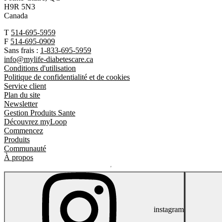
H9R 5N3
Canada
T
514-695-5959
F
514-695-0909
Sans frais :
1-833-695-5959
info@mylife-diabetescare.ca
Conditions d'utilisation
Politique de confidentialité et de cookies
Service client
Plan du site
Newsletter
Gestion Produits Sante
Découvrez myLoop
Commencez
Produits
Communauté
À propos
instagram