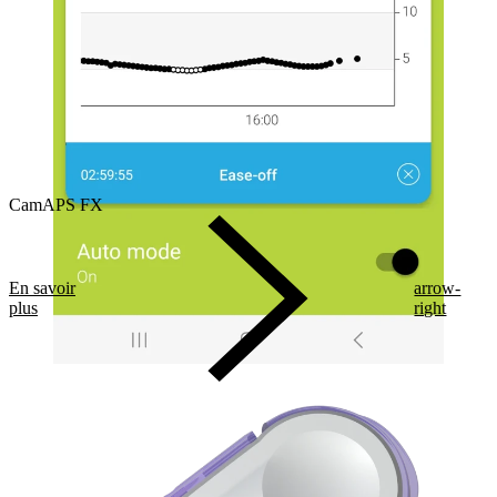
CamAPS FX
En savoir
arrow-
plus
right