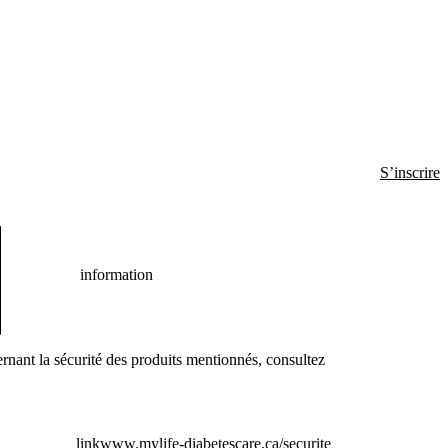
S’inscrire
information
rnant la sécurité des produits mentionnés, consultez
link
www.mylife-diabetescare.ca/securite