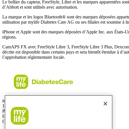
Le boîtier du capteur, FreeStyle, Libre et les marques apparentées s
d’Abbott et sont utilisés avec autorisation.
La marque et les logos Bluetooth® sont des marques déposées apparten
utilisation par mylife Diabetes Care AG ou ses filiales est soumise à li
iPhone et Apple sont des marques déposées d’Apple Inc. aux États-Uni
régions.
CamAPS FX avec FreeStyle Libre 3, FreeStyle Libre 3 Plus, Dexco
décrite est disponible dans certains pays et sera bientôt étendue à d’
l’approbation réglementaire locale.
mylife Diabetes Care Canada Inc.
1 avenue Holiday, bureau 605
Pointe-Claire, QC
H9R 5N3
Canada