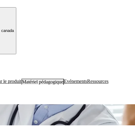
canada
r le produit
Evénements
Ressources
Matériel pédagogique
ut ce qui concerne les soins et la