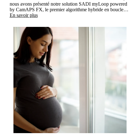
nous avons présenté notre solution SADI myLoop powered
by CamAPS FX, le premier algorithme hybride en boucle
fermée conçu et homologué pour une utilisation dans la
En savoir plus
planification ou pendant la grossesse.