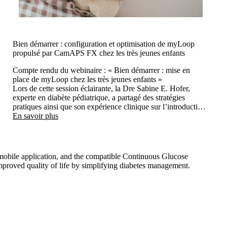
Bien démarrer : configuration et optimisation de myLoop
propulsé par CamAPS FX chez les très jeunes enfants
Compte rendu du webinaire : « Bien démarrer : mise en
place de myLoop chez les très jeunes enfants »
Lors de cette session éclairante, la Dre Sabine E. Hofer,
experte en diabète pédiatrique, a partagé des stratégies
pratiques ainsi que son expérience clinique sur l’introduction
de la thérapie AID chez les très jeunes enfants. Le webinaire
En savoir plus
a mis en évidence la façon dont l’utilisation précoce de
myLoop peut améliorer de manière significative la prise en
charge dans ce groupe d’âge sensible.
bile application, and the compatible Continuous Glucose
mproved quality of life by simplifying diabetes management.