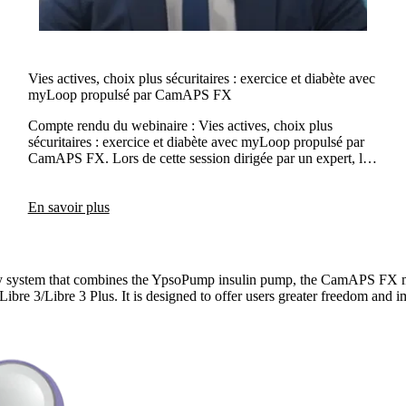
Vies actives, choix plus sécuritaires : exercice et diabète avec
myLoop propulsé par CamAPS FX
Compte rendu du webinaire : Vies actives, choix plus
sécuritaires : exercice et diabète avec myLoop propulsé par
CamAPS FX. Lors de cette session dirigée par un expert, le
Prof. Othmar Moser a présenté des stratégies pratiques pour
faire de l’exercice en toute sécurité avec le diabète de type 1.
Le webinaire a mis en lumière la façon dont myLoop,
En savoir plus
propulsé par CamAPS FX, soutient une gestion intelligente
de l’insuline afin de permettre aux utilisateurs de rester actifs
en toute confiance.
y system that combines the YpsoPump insulin pump, the CamAPS FX mo
e 3/Libre 3 Plus. It is designed to offer users greater freedom and i