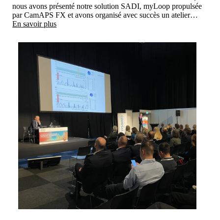
nous avons présenté notre solution SADI, myLoop propulsée
par CamAPS FX et avons organisé avec succès un atelier
pratique sur "l'administration automatisée d'insuline avec
En savoir plus
CamAPS FX pour gérer le diabète de type 1 avec des
aperçus pratiques".