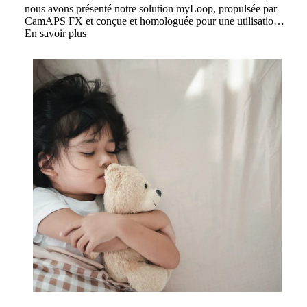
nous avons présenté notre solution myLoop, propulsée par
CamAPS FX et conçue et homologuée pour une utilisation
chez les adolescents. Dre Julia Were et Dr Martin
En savoir plus
Tauschmann ont démontré comment des enfants vivant avec
le diabète de type 1, ainsi que leurs objectifs glycémiques
personnalisés, sont pris en charge par myLoop à chaque
étape de leur enfance.