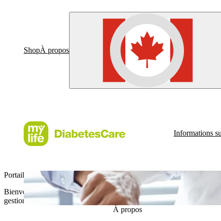
Shop
À propos
Informations su
Portail Pro
Bienvenue sur le Portail Pro de myLoop, votre ressource dédiée pour to
gestion du diabète.
À propos