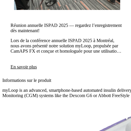
Réunion annuelle ISPAD 2025 — regardez l’enregistrement
dès maintenant!
Lors de la conférence annuelle ISPAD 2025 à Montréal,
nous avons présenté notre solution myLoop, propulsée par
CamAPS FX et conçue et homologuée pour une utilisation
chez les adolescents. Dre Julia Were et Dr Martin
Tauschmann ont démontré comment des enfants vivant avec
le diabète de type 1, ainsi que leurs objectifs glycémiques
En savoir plus
personnalisés, sont pris en charge par myLoop à chaque
étape de leur enfance.
Informations sur le produit
myLoop is an advanced, smartphone-based automated insulin deliver
Monitoring (CGM) systems like the Dexcom G6 or Abbott FreeStyle Libr