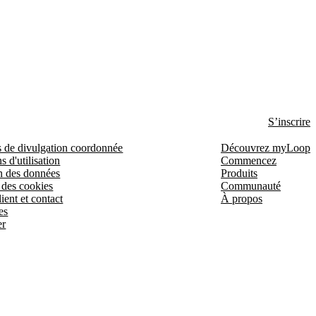
S’inscrire
s de divulgation coordonnée
Découvrez myLoop
s d'utilisation
Commencez
n des données
Produits
 des cookies
Communauté
ient et contact
À propos
es
er