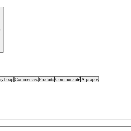
m
myLoop
Commencez
Produits
Communauté
À propos