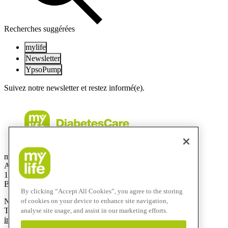
Recherches suggérées
mylife
Newsletter
YpsoPump
Suivez notre newsletter et restez informé(e).
mylife Diabetes Care SRL
Allée de la Recherche 12
1070 Bruxelles
Belgique
By clicking “Accept All Cookies”, you agree to the storing
Numéro gratuit:
0800-29415
of cookies on your device to enhance site navigation,
T
+32 2290 6206
analyse site usage, and assist in our marketing efforts.
info@mylife-diabetescare.be