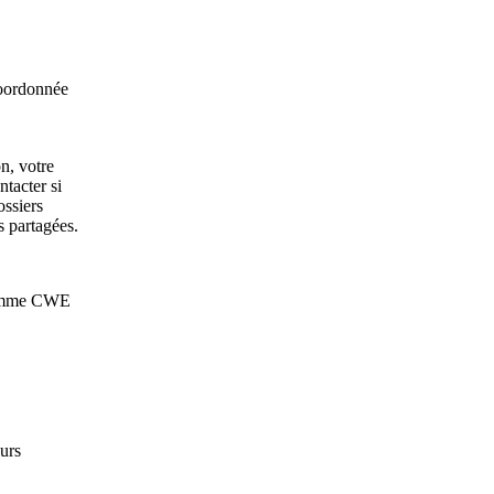
coordonnée
n, votre
tacter si
ossiers
s partagées.
 comme CWE
urs