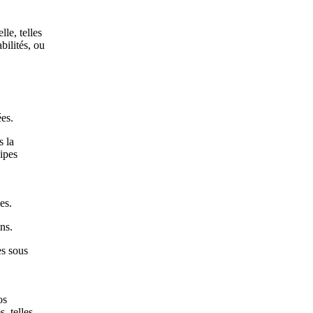
lle, telles
bilités, ou
es.
s la
ipes
es.
ns.
es sous
os
, telles