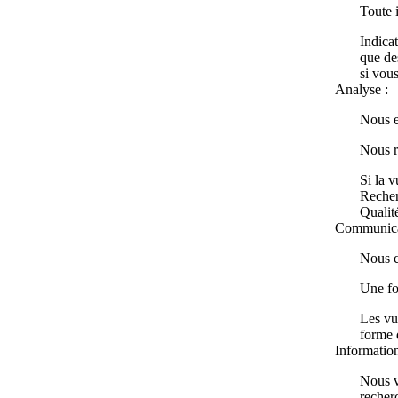
Toute 
Indicat
que de
si vous
Analyse :
Nous en
Nous r
Si la v
Recher
Qualité
Communicat
Nous c
Une fo
Les vu
forme 
Information
Nous v
recher