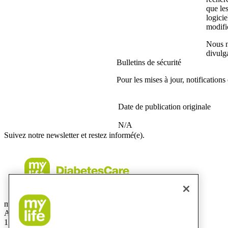
que les
logicie
modifi
Nous n
divulg
Bulletins de sécurité
Pour les mises à jour, notifications
Date de publication originale
N/A
Suivez notre newsletter et restez informé(e).
mylife Diabetes Care SRL
Allée de la Recherche 12
1070 Bruxelles