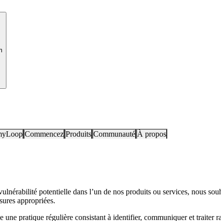
m
myLoop
Commencez
Produits
Communauté
À propos
vulnérabilité potentielle dans l’un de nos produits ou services, nous sou
sures appropriées.
 une pratique régulière consistant à identifier, communiquer et traiter