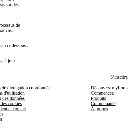
sts sur des
rocessus de
par cas.
leau ci-dessous :
se à jour
S’inscrire
s de divulgation coordonnée
Découvrez myLoop
s d'utilisation
Commencez
n des données
Produits
 des cookies
Communauté
ient et contact
À propos
es
er