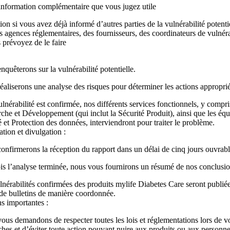
information complémentaire que vous jugez utile
ion si vous avez déjà informé d’autres parties de la vulnérabilité potentie
s agences réglementaires, des fournisseurs, des coordinateurs de vulnéra
 prévoyez de le faire
quêterons sur la vulnérabilité potentielle.
éaliserons une analyse des risques pour déterminer les actions approprié
ulnérabilité est confirmée, nos différents services fonctionnels, y compri
che et Développement (qui inclut la Sécurité Produit), ainsi que les équ
 et Protection des données, interviendront pour traiter le problème.
ion et divulgation :
onfirmerons la réception du rapport dans un délai de cinq jours ouvrabl
is l’analyse terminée, nous vous fournirons un résumé de nos conclusio
lnérabilités confirmées des produits mylife Diabetes Care seront publié
de bulletins de manière coordonnée.
s importantes :
ous demandons de respecter toutes les lois et réglementations lors de v
ches et d’éviter toute action pouvant nuire aux produits ou aux personnes