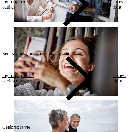
myLoop pour les
arrow-
adultes
right
Sentez-vous libre, soyez vous-même!
myLoop pour les
arrow-
adolescents
right
Célébrez la vie!