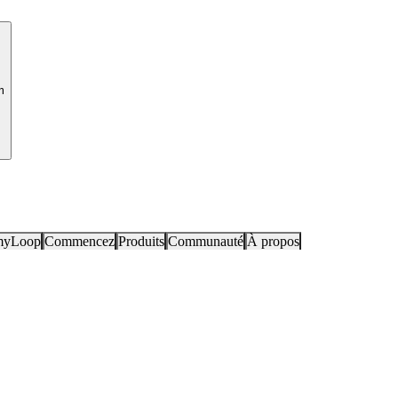
m
myLoop
Commencez
Produits
Communauté
À propos