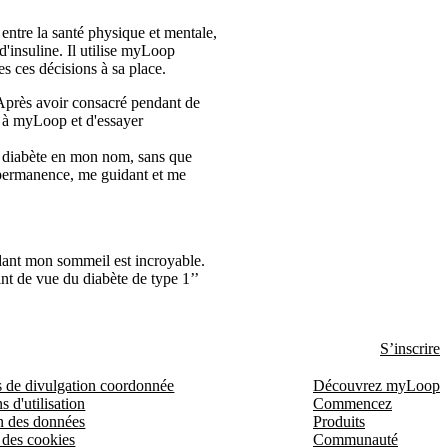
 entre la santé physique et mentale,
d'insuline. Il utilise myLoop
s ces décisions à sa place.
 Après avoir consacré pendant de
r à myLoop et d'essayer
u diabète en mon nom, sans que
n permanence, me guidant et me
ndant mon sommeil est incroyable.
int de vue du diabète de type 1’’
S’inscrire
s de divulgation coordonnée
Découvrez myLoop
s d'utilisation
Commencez
n des données
Produits
 des cookies
Communauté