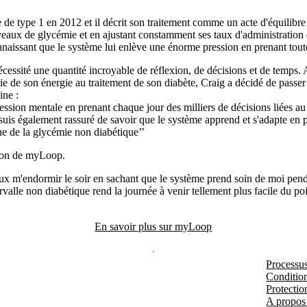
 de type 1 en 2012 et il décrit son traitement comme un acte d'équilibre
niveaux de glycémie et en ajustant constamment ses taux d'administration 
nnaissant que le système lui enlève une énorme pression en prenant toute
écessité une quantité incroyable de réflexion, de décisions et de temps.
e de son énergie au traitement de son diabète, Craig a décidé de passe
ine :
sion mentale en prenant chaque jour des milliers de décisions liées a
 suis également rassuré de savoir que le système apprend et s'adapte e
ue de la glycémie non diabétique’’
ation de myLoop.
peux m'endormir le soir en sachant que le système prend soin de moi pe
ervalle non diabétique rend la journée à venir tellement plus facile du po
En savoir plus sur myLoop
Processu
Condition
Protectio
A propos