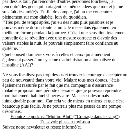
par-dessus tout, j'ai rencontré d'autres personnes touchées, j'ai
rencontré des gens qui partagent les mêmes idées que moi et je me
suis fait des ami(e)s. En fin de compte, j'ai pu me concentrer
pleinement sur mon diabète, loin du quotidien.
‘‘Très peu de temps après, j'ai eu des nuits plus paisibles et je
pouvais même dormir toute la nuit. Je me sentais également en
meilleure forme pendant la journée. C'était une sensation totalement
nouvelle de se réveiller avec une mesure correcte et d'avoir des
valeurs stables la nuit. Je pouvais simplement faire confiance au
système. ’’
Quel conseil donneriez-vous à celles et ceux qui aimeraient
également passer à un système d'administration automatisée de
l'insuline (AAI)?
Ne vous focalisez pas trop dessus et trouver le courage d'accepter un
peu de nouveauté dans votre vie! Malgré tous mes doutes, j'étais
également rassurée par le fait que ma compagnie d'assurance-
maladie proposait une période d'essai et que je pouvais reprendre
mon traitement habituel si nécessaire. Mais c'est désormais
inimaginable pour moi. Car cela va de mieux en mieux et que c'est
beaucoup plus facile. Je ne pourrais plus me passer de ma pompe
désormais.
Écoutez le podcast “Mut im Blut” (“Courage dans le sang”)
En savoir plus sur myLoop
Suivez notre newsletter et restez informé(e).