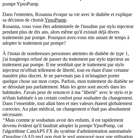
pompe YpsoPump.
Dans l'entretien, Rosanna évoque sa vie avec le diabète et explique
sa décision de choisir
YpsoPump
.
Rosanna, vous vous êtes administrée de l'insuline par stylo injecteur
pendant plus de dix ans, alors même qu'il existait déjà divers
traitements par pompe. Pourquoi avez-vous mis autant de temps à
adopter le traitement par pompe?
À l'instar de nombreuses personnes atteintes de diabète de type 1,
j'ai longtemps refusé de passer du traitement par stylo injecteur au
traitement par pompe. Il me semblait que le traitement par stylo
injecteur m'offrait tellement de liberté, tout en étant d'une certaine
manière plus discret. Je ne parvenais pas à m'imaginer porter
quelque chose sur mon corps. Parfois, mon traitement du diabète ne
se déroulait pas parfaitement. Mais les gens sont ancrés dans les
habitudes. J'avais peur de renoncer à ma "liberté" avec le stylo et je
m'étais habituée à un certain confort pour souhaiter du changement.
Dans l’ensemble, tout allait bien et mes valeurs étaient globalement
correctes. Au plan médical, un changement n’était pas absolument
nécessaire.
‘‘Mais comme je souhaitais avoir des enfants, il est rapidement
devenu évident qu'il faudrait adopter la pompe YpsoPump, car
l'algorithme CamAPS FX du système d'administration automatisée
d'insuline (AAI) myLoop était le seul approuvé pour une utilisation