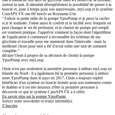
surtout la nuit. Il attendait désespérément la possibilité de passer à la
boucle et, juste à temps pour son anniversaire, myLoop et le système
CamAPS FX ont été lancés au Royaume-Uni.
‘‘J'adore la petite taille de la pompe YpsoPump et je peux la cacher
si je le souhaite. J'aime aussi le confort et la facilité avec lesquels on
peut changer le set de perfusion, et le chariot de pompe pré-rempli
est vraiment pratique. J'apprécie vraiment la façon dont l'algorithme
de l'application a commencé à reconnaître les schémas de ma
glycémie et travaille pour me maintenir dans l'intervalle - mais la
meilleure chose pour moi a été d'avoir enfin une nuit de sommeil
complète.’’
déclare Oisin à propos de sa décision de choisir la pompe
YpsoPump avec myLoop.
Oisin n'est pas seulement la première personne à utiliser myLoop en
Irlande du Nord - il a également été la première personne à utiliser
notre YpsoPump dans le pays en 2017. Oisin a toujours espéré
bénéficier d'un système en boucle fermée pour son traitement contre
le diabète et il est très heureux d'être la première personne à
découvrir ce que le système CamAPS FX a à offrir.
En savoir plus sur la pompe YpsoPump
Suivez notre newsletter et restez informé(e).
S’inscrire