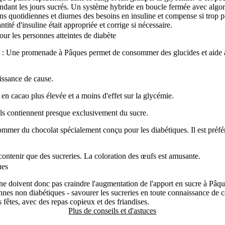
ant les jours sucrés. Un système hybride en boucle fermée avec algorit
ions quotidiennes et diurnes des besoins en insuline et compense si trop 
tité d'insuline était appropriée et corrige si nécessaire.
our les personnes atteintes de diabète
 : Une promenade à Pâques permet de consommer des glucides et aide 
issance de cause.
en cacao plus élevée et a moins d'effet sur la glycémie.
ils contiennent presque exclusivement du sucre.
ommer du chocolat spécialement conçu pour les diabétiques. Il est préféra
ontenir que des sucreries. La coloration des œufs est amusante.
ues
 ne doivent donc pas craindre l'augmentation de l'apport en sucre à Pâqu
nnes non diabétiques - savourer les sucreries en toute connaissance de c
 fêtes, avec des repas copieux et des friandises.
Plus de conseils et d'astuces