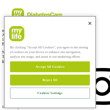
mylife Diabetes Care SRL
Allée de la Recherche 12
1070 Bruxelles
Belgique
By clicking “Accept All Cookies”, you agree to the storing
Numéro gratuit:
0800-29415
of cookies on your device to enhance site navigation,
T
+32 2290 6206
analyse site usage, and assist in our marketing efforts.
info@mylife-diabetescare.be
Accept All Cookies
Reject All
Cookies Settings
© 2026 mylife Diabetes Care AG