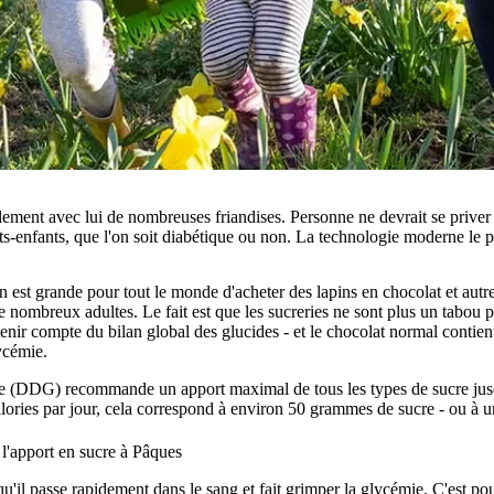
ement avec lui de nombreuses friandises. Personne ne devrait se priver 
tits-enfants, que l'on soit diabétique ou non. La technologie moderne le 
n est grande pour tout le monde d'acheter des lapins en chocolat et autre
 nombreux adultes. Le fait est que les sucreries ne sont plus un tabou p
enir compte du bilan global des glucides - et le chocolat normal contien
ycémie.
e (DDG) recommande un apport maximal de tous les types de sucre jusqu
alories par jour, cela correspond à environ 50 grammes de sucre - ou à 
l'apport en sucre à Pâques
u'il passe rapidement dans le sang et fait grimper la glycémie. C'est pou