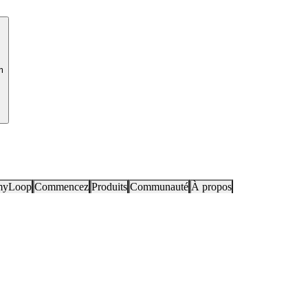
m
myLoop
Commencez
Produits
Communauté
À propos