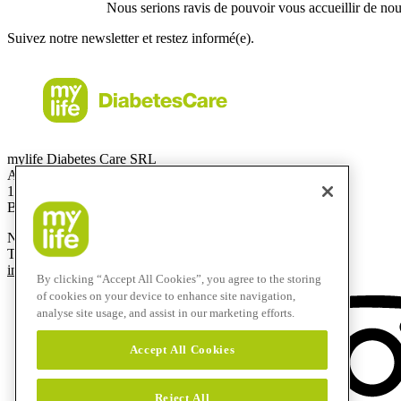
Nous serions ravis de pouvoir vous accueillir de nou
Suivez notre newsletter et restez informé(e).
mylife Diabetes Care SRL
Allée de la Recherche 12
1070 Bruxelles
Belgique
Numéro gratuit:
0800-29415
T
+32 2290 6206
info@mylife-diabetescare.be
By clicking “Accept All Cookies”, you agree to the storing
of cookies on your device to enhance site navigation,
analyse site usage, and assist in our marketing efforts.
Accept All Cookies
Reject All