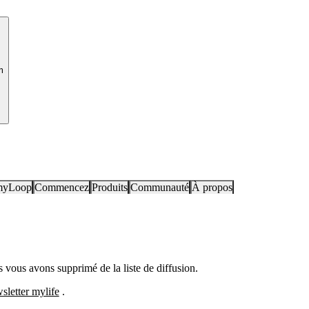
m
myLoop
Commencez
Produits
Communauté
À propos
 vous avons supprimé de la liste de diffusion.
sletter mylife
.