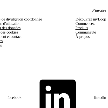
S’inscrire
s de divulgation coordonnée
Découvrez myLoop
s d'utilisation
Commencez
n des données
Produits
 des cookies
Communauté
ient et contact
À propos
es
er
facebook
linkedin