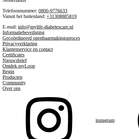
Netherlands
Telefoonnummer:
0800-9776633
Vanuit het buitenland:
+31308885819
E-mail:
info@mylife-diabetescare.nl
Informatiebeveiliging
Gecoördineerd openbaarmakingsproces
Privacyverklaring
Klantenservice en contact
Certificates
Nieuwsbrief
Ontdek myLoop
Begin
Producten
Community
Over ons
instagram