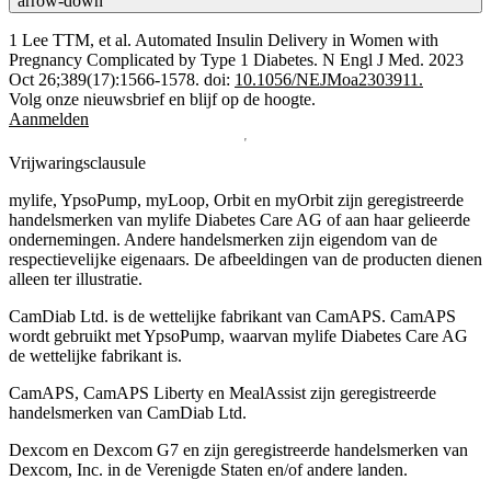
arrow-down
1 Lee TTM, et al. Automated Insulin Delivery in Women with
Pregnancy Complicated by Type 1 Diabetes. N Engl J Med. 2023
Oct 26;389(17):1566-1578. doi:
10.1056/NEJMoa2303911.
Volg onze nieuwsbrief en blijf op de hoogte.
Aanmelden
Vrijwaringsclausule
mylife, YpsoPump, myLoop, Orbit en myOrbit zijn geregistreerde
handelsmerken van mylife Diabetes Care AG of aan haar gelieerde
ondernemingen. Andere handelsmerken zĳn eigendom van de
respectievelĳke eigenaars. De afbeeldingen van de producten dienen
alleen ter illustratie.
CamDiab Ltd. is de wettelijke fabrikant van CamAPS. CamAPS
wordt gebruikt met YpsoPump, waarvan mylife Diabetes Care AG
de wettelijke fabrikant is.
CamAPS, CamAPS Liberty en MealAssist zijn geregistreerde
handelsmerken van CamDiab Ltd.
Dexcom en Dexcom G7 en zijn geregistreerde handelsmerken van
Dexcom, Inc. in de Verenigde Staten en/of andere landen.