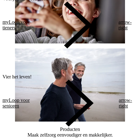
myLoop voor
arrow-
tieners
right
Vier het leven!
myLoop voor
arrow-
senioren
right
Producten
Maak zelfzorg eenvoudiger en makkelijker.