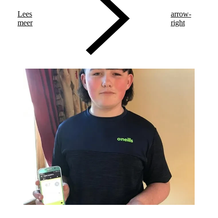
Lees
arrow-
meer
right