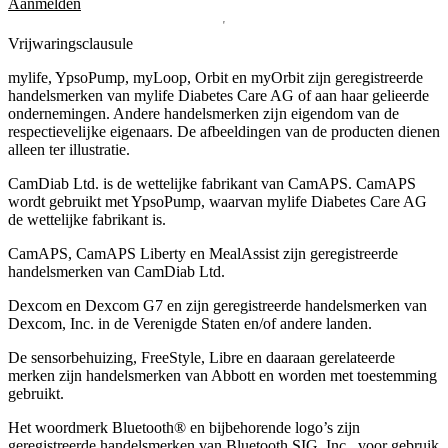
Aanmelden
Vrijwaringsclausule
mylife, YpsoPump, myLoop, Orbit en myOrbit zijn geregistreerde
handelsmerken van mylife Diabetes Care AG of aan haar gelieerde
ondernemingen. Andere handelsmerken zĳn eigendom van de
respectievelĳke eigenaars. De afbeeldingen van de producten dienen
alleen ter illustratie.
CamDiab Ltd. is de wettelijke fabrikant van CamAPS. CamAPS
wordt gebruikt met YpsoPump, waarvan mylife Diabetes Care AG
de wettelijke fabrikant is.
CamAPS, CamAPS Liberty en MealAssist zijn geregistreerde
handelsmerken van CamDiab Ltd.
Dexcom en Dexcom G7 en zijn geregistreerde handelsmerken van
Dexcom, Inc. in de Verenigde Staten en/of andere landen.
De sensorbehuizing, FreeStyle, Libre en daaraan gerelateerde
merken zijn handelsmerken van Abbott en worden met toestemming
gebruikt.
Het woordmerk Bluetooth® en bijbehorende logo’s zijn
geregistreerde handelsmerken van Bluetooth SIG, Inc., voor gebruik