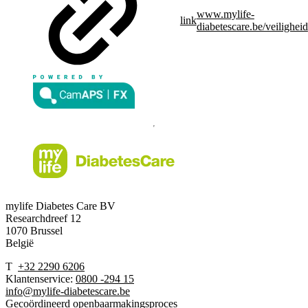
www.mylife-
link
diabetescare.be/veiligheid
mylife Diabetes Care BV
Researchdreef 12
1070 Brussel
België
T
+32 2290 6206
Klantenservice:
0800 -294 15
info@mylife-diabetescare.be
Gecoördineerd openbaarmakingsproces