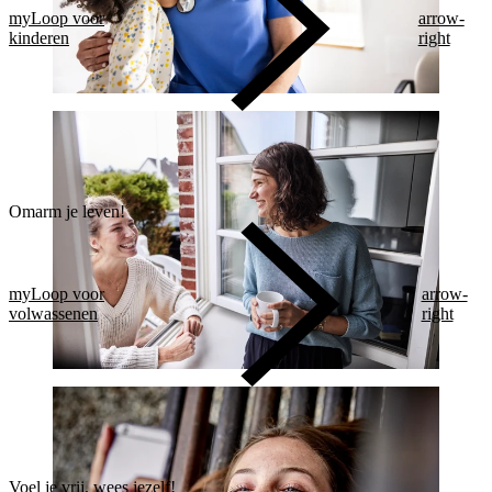
myLoop voor
arrow-
kinderen
right
Omarm je leven!
myLoop voor
arrow-
volwassenen
right
Voel je vrij, wees jezelf!