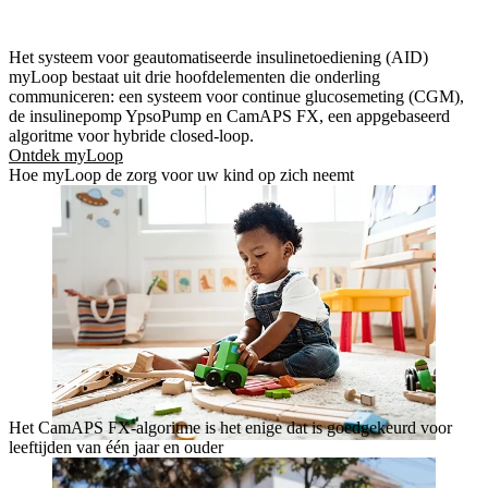
Het systeem voor geautomatiseerde insulinetoediening (AID)
myLoop bestaat uit drie hoofdelementen die onderling
communiceren: een systeem voor continue glucosemeting (CGM),
de insulinepomp YpsoPump en CamAPS FX, een appgebaseerd
algoritme voor hybride closed-loop.
Ontdek myLoop
Hoe myLoop de zorg voor uw kind op zich neemt
Het CamAPS FX-algoritme is het enige dat is goedgekeurd voor
leeftijden van één jaar en ouder