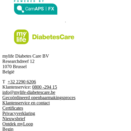
mylife Diabetes Care BV
Researchdreef 12
1070 Brussel
België
T
+32 2290 6206
Klantenservice:
0800 -294 15
info@mylife-diabetescare.be
Gecoördineerd openbaarmakingsproces
Klantenservice en contact
Certificates
Privacyverklaring
Nieuwsbrief
Ontdek myLoop
Begin