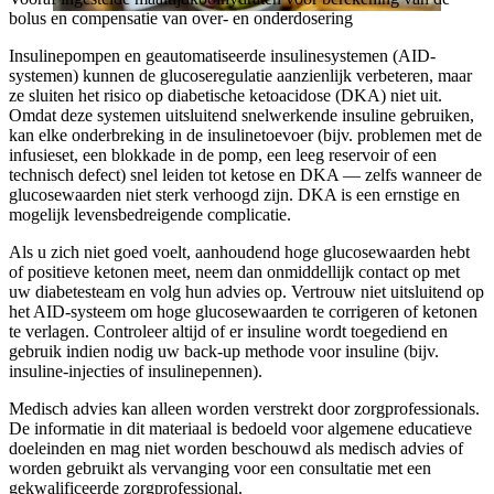
bolus en compensatie van over- en onderdosering
Insulinepompen en geautomatiseerde insulinesystemen (AID-
systemen) kunnen de glucoseregulatie aanzienlijk verbeteren, maar
ze sluiten het risico op diabetische ketoacidose (DKA) niet uit.
Omdat deze systemen uitsluitend snelwerkende insuline gebruiken,
kan elke onderbreking in de insulinetoevoer (bijv. problemen met de
infusieset, een blokkade in de pomp, een leeg reservoir of een
technisch defect) snel leiden tot ketose en DKA — zelfs wanneer de
glucosewaarden niet sterk verhoogd zijn. DKA is een ernstige en
mogelijk levensbedreigende complicatie.
Als u zich niet goed voelt, aanhoudend hoge glucosewaarden hebt
of positieve ketonen meet, neem dan onmiddellijk contact op met
uw diabetesteam en volg hun advies op. Vertrouw niet uitsluitend op
het AID-systeem om hoge glucosewaarden te corrigeren of ketonen
te verlagen. Controleer altijd of er insuline wordt toegediend en
gebruik indien nodig uw back-up methode voor insuline (bijv.
insuline-injecties of insulinepennen).
Medisch advies kan alleen worden verstrekt door zorgprofessionals.
De informatie in dit materiaal is bedoeld voor algemene educatieve
doeleinden en mag niet worden beschouwd als medisch advies of
worden gebruikt als vervanging voor een consultatie met een
gekwalificeerde zorgprofessional.