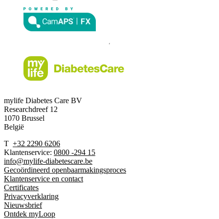
mylife Diabetes Care BV
Researchdreef 12
1070 Brussel
België
T
+32 2290 6206
Klantenservice:
0800 -294 15
info@mylife-diabetescare.be
Gecoördineerd openbaarmakingsproces
Klantenservice en contact
Certificates
Privacyverklaring
Nieuwsbrief
Ontdek myLoop