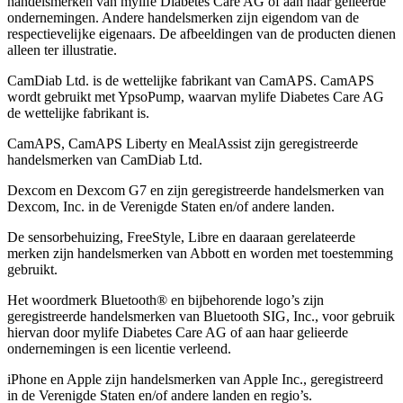
handelsmerken van mylife Diabetes Care AG of aan haar gelieerde
ondernemingen. Andere handelsmerken zĳn eigendom van de
respectievelĳke eigenaars. De afbeeldingen van de producten dienen
alleen ter illustratie.
CamDiab Ltd. is de wettelijke fabrikant van CamAPS. CamAPS
wordt gebruikt met YpsoPump, waarvan mylife Diabetes Care AG
de wettelijke fabrikant is.
CamAPS, CamAPS Liberty en MealAssist zijn geregistreerde
handelsmerken van CamDiab Ltd.
Dexcom en Dexcom G7 en zijn geregistreerde handelsmerken van
Dexcom, Inc. in de Verenigde Staten en/of andere landen.
De sensorbehuizing, FreeStyle, Libre en daaraan gerelateerde
merken zijn handelsmerken van Abbott en worden met toestemming
gebruikt.
Het woordmerk Bluetooth® en bijbehorende logo’s zijn
geregistreerde handelsmerken van Bluetooth SIG, Inc., voor gebruik
hiervan door mylife Diabetes Care AG of aan haar gelieerde
ondernemingen is een licentie verleend.
iPhone en Apple zĳn handelsmerken van Apple Inc., geregistreerd
in de Verenigde Staten en/of andere landen en regio’s.