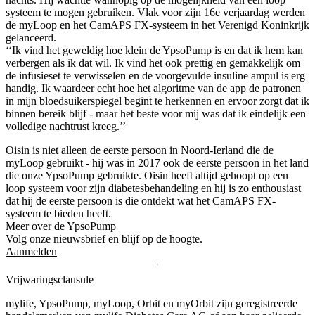
systeem te mogen gebruiken. Vlak voor zijn 16e verjaardag werden
de myLoop en het CamAPS FX-systeem in het Verenigd Koninkrijk
gelanceerd.
‘‘Ik vind het geweldig hoe klein de YpsoPump is en dat ik hem kan
verbergen als ik dat wil. Ik vind het ook prettig en gemakkelijk om
de infusieset te verwisselen en de voorgevulde insuline ampul is erg
handig. Ik waardeer echt hoe het algoritme van de app de patronen
in mijn bloedsuikerspiegel begint te herkennen en ervoor zorgt dat ik
binnen bereik blijf - maar het beste voor mij was dat ik eindelijk een
volledige nachtrust kreeg.’’
Oisin is niet alleen de eerste persoon in Noord-Ierland die de
myLoop gebruikt - hij was in 2017 ook de eerste persoon in het land
die onze YpsoPump gebruikte. Oisin heeft altijd gehoopt op een
loop systeem voor zijn diabetesbehandeling en hij is zo enthousiast
dat hij de eerste persoon is die ontdekt wat het CamAPS FX-
systeem te bieden heeft.
Meer over de YpsoPump
Volg onze nieuwsbrief en blijf op de hoogte.
Aanmelden
Vrijwaringsclausule
mylife, YpsoPump, myLoop, Orbit en myOrbit zijn geregistreerde