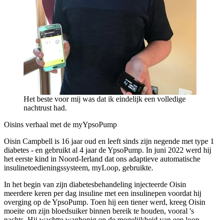
Het beste voor mij was dat ik eindelijk een volledige
nachtrust had.
Oisins verhaal met de myYpsoPump
Oisin Campbell is 16 jaar oud en leeft sinds zijn negende met type 1
diabetes - en gebruikt al 4 jaar de YpsoPump. In juni 2022 werd hij
het eerste kind in Noord-Ierland dat ons adaptieve automatische
insulinetoedieningssysteem, myLoop, gebruikte.
In het begin van zijn diabetesbehandeling injecteerde Oisin
meerdere keren per dag insuline met een insulinepen voordat hij
overging op de YpsoPump. Toen hij een tiener werd, kreeg Oisin
moeite om zijn bloedsuiker binnen bereik te houden, vooral 's
nachts. Hij wachtte wanhopig op de mogelijkheid van een loop