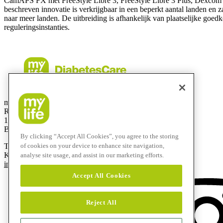
CamAPS FX met FreeStyle Libre 3, FreeStyle Libre 3 Plus, Dexcom
beschreven innovatie is verkrijgbaar in een beperkt aantal landen en 
naar meer landen. De uitbreiding is afhankelijk van plaatselijke goed
reguleringsinstanties.
mylife Diabetes Care BV
Researchdreef 12
1070 Brussel
België
By clicking “Accept All Cookies”, you agree to the storing
T
+32 2290 6206
of cookies on your device to enhance site navigation,
Klantenservice:
0800 -294 15
analyse site usage, and assist in our marketing efforts.
info@mylife-diabetescare.be
Accept All Cookies
Reject All