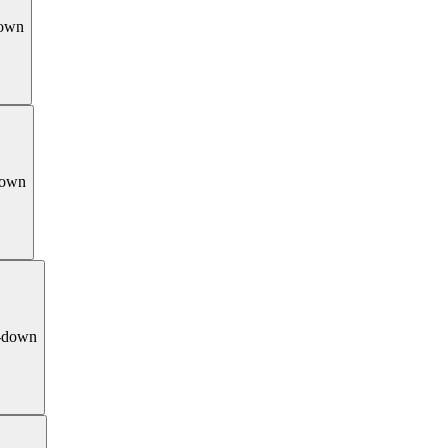
down
down
-down