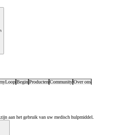
m
 myLoop
Begin
Producten
Community
Over ons
d zijn aan het gebruik van uw medisch hulpmiddel.