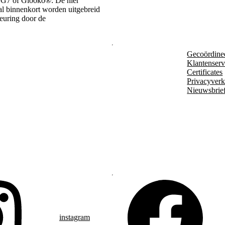
 G7 of Glooko®: De hier
zal binnenkort worden uitgebreid
keuring door de
Gecoördine
Klantenserv
Certificates
Privacyverk
Nieuwsbrie
instagram