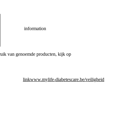
information
bruik van genoemde producten, kijk op
link
www.mylife-diabetescare.be/veiligheid