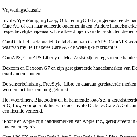
Vrijwaringsclausule
mylife, YpsoPump, myLoop, Orbit en myOrbit zijn geregistreerde ha
Care AG of aan haar gelieerde ondernemingen. Andere handelsmerk
respectievelĳke eigenaars. De afbeeldingen van de producten dienen all
CamDiab Ltd. is de wettelijke fabrikant van CamAPS. CamAPS wor
waarvan mylife Diabetes Care AG de wettelijke fabrikant is.
CamAPS, CamAPS Liberty en MealAssist zijn geregistreerde hande
Dexcom en Dexcom G7 en zijn geregistreerde handelsmerken van Dex
en/of andere landen.
De sensorbehuizing, FreeStyle, Libre en daaraan gerelateerde merke
worden met toestemming gebruikt.
Het woordmerk Bluetooth® en bijbehorende logo’s zijn geregistreer
SIG, Inc., voor gebruik hiervan door mylife Diabetes Care AG of aan
een licentie verleend.
iPhone en Apple zĳn handelsmerken van Apple Inc., geregistreerd in 
landen en regio’s.