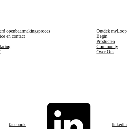
erd openbaarmakingsproces
Ontdek myLoop
ice en contact
Begin
Producten
laring
Community
f
Over Ons
facebook
linkedin