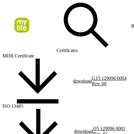
s
Certificates
MDR Certificate
G15 129096 0004
download
Rev. 00
ISO 13485
Q5 129096 0001
download
Rev. 01