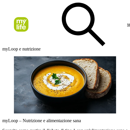
s
myLoop e nutrizione
myLoop – Nutrizione e alimentazione sana