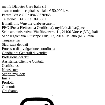
mylife Diabetes Care Italia srl
a socio unico – capitale sociale: € 50.000 i. v.
Partita IVA e C.F.: 08438570965
Telefono: +39 0332 189 0607
E-mail: info@mylife-diabetescare.it
PEC (Posta Elettronica Certificata): mylifedc.italia@pec.it
Sede amministrativa: Via Bizzozero, 11, 21100 Varese (VA), Italia
Sede legale: Via Giuseppe Frua, 22, 20146 Milano (MI), Italia
Trasparenza
Sicurezza dei dati
Processo di divulgazione coordinata
Condizioni Generali di vendita
Protezione dei dati
Assistenza Clienti e Contatti
Certificates
Newsletter
Scopri myLoop
Inizia
Prodotti
Comunita
Chi Siamo