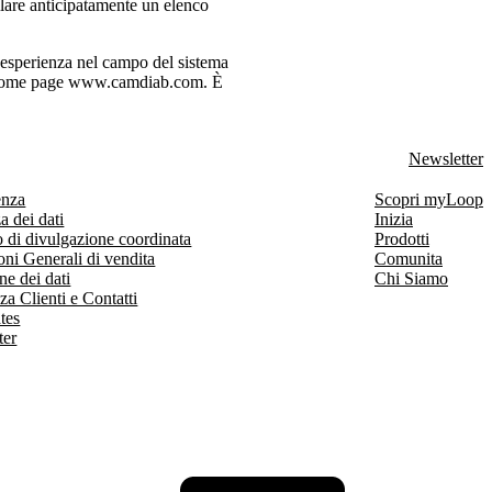
ilare anticipatamente un elenco
e esperienza nel campo del sistema
la home page www.camdiab.com. È
Newsletter
enza
Scopri myLoop
a dei dati
Inizia
 di divulgazione coordinata
Prodotti
ni Generali di vendita
Comunita
ne dei dati
Chi Siamo
za Clienti e Contatti
ates
ter