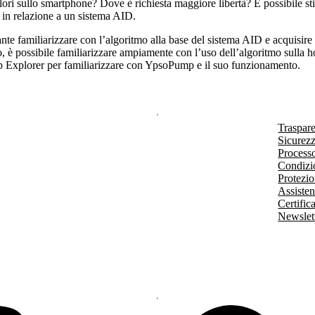
lori sullo smartphone? Dove è richiesta maggiore libertà? È possibile st
e in relazione a un sistema AID.
ante familiarizzare con l’algoritmo alla base del sistema AID e acquisir
, è possibile familiarizzare ampiamente con l’uso dell’algoritmo sul
p Explorer per familiarizzare con YpsoPump e il suo funzionamento.
Traspar
Sicurezz
Processo
Condizio
Protezio
Assisten
Certific
Newslet