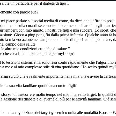
lute, in particolare per il diabete di tipo 1
evemente con parole sue?
 mi piace parlare sui social media di come, da dieci anni, affronto posi
ondimenti sulla cura di sé e mostrando come conciliare famiglia, carriera
ttemberg con mio marito, i nostri tre figli e mia suocera. Lo sport, che
 passione. Gioco a ping pong fin dalla prima infanzia. Qualche anno fa h
to la mia vocazione nel campo del diabete di tipo 1 e del lipedema e, d
 nel campo della salute.
le altre mie condizioni croniche di salute.’’
 che cosa l’ha indotta a optare per myLoop?
o testato il sistema e mi sono resa conto rapidamente che l’algoritmo 
 a me e al mio complesso stile di vita quotidiano. Ho scelto quindi m
mi su ciò che è realmente importante nella mia vita e avere la certezza 
e la sua vita familiare quotidiana con tre figli?
forzo, di trascorrere molto tempo nel mio intervallo target. In qualità 
gestione del diabete e di averne di più per le attività familiari. C’è se
come la regolazione del target glicemico unita alle modalità Boost o 