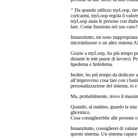
‘‘ Da quando utilizzo myLoop, riesc
coricarmi, myLoop regola il valore 
myLoop aiuta le persone con diabet
fare. Come funziona nel suo caso? I
Innanzitutto, mi sono riappropriata
microinfusore o un altro sistema AI
Grazie a myLoop, ho più tempo per 
durante le mie pause di lavoro). Pe
lipedema e linfedema.
Inoltre, ho più tempo da dedicare a
all’improvviso cosa fare con i bam
personalizzazione del sistema, io e
Ma, probabilmente, trovo il massim
Quando, al mattino, guardo la mia
glicemico.
Cosa consiglierebbe alle persone c
Innanzitutto, consiglierei di valutar
questo sistema. Un sistema capace d