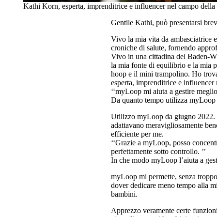
Kathi Korn, esperta, imprenditrice e influencer nel campo della sa
Gentile Kathi, può presentarsi br
Vivo la mia vita da ambasciatrice e
croniche di salute, fornendo approf
Vivo in una cittadina del Baden-Wür
la mia fonte di equilibrio e la mia
hoop e il mini trampolino. Ho trova
esperta, imprenditrice e influencer
‘‘myLoop mi aiuta a gestire meglio 
Da quanto tempo utilizza myLoop e
Utilizzo myLoop da giugno 2022. H
adattavano meravigliosamente bene
efficiente per me.
‘‘Grazie a myLoop, posso concentrar
perfettamente sotto controllo. ’’
In che modo myLoop l’aiuta a gestir
myLoop mi permette, senza troppo s
dover dedicare meno tempo alla mia 
bambini.
Apprezzo veramente certe funzioni 