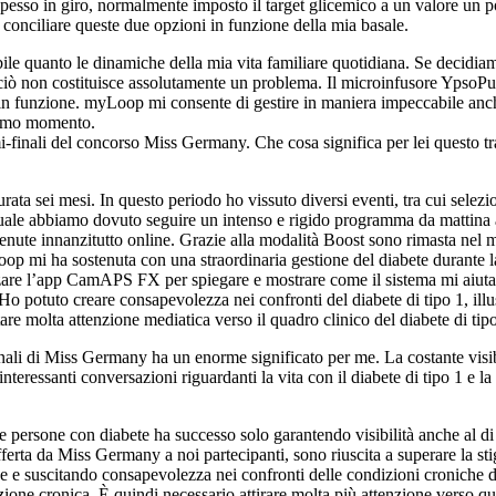
pesso in giro, normalmente imposto il target glicemico a un valore un po
 conciliare queste due opzioni in funzione della mia basale.
ile quanto le dinamiche della mia vita familiare quotidiana. Se decidi
 ciò non costituisce assolutamente un problema. Il microinfusore Ypso
in funzione. myLoop mi consente di gestire in maniera impeccabile anch
timo momento.
i-finali del concorso Miss Germany. Che cosa significa per lei questo
ta sei mesi. In questo periodo ho vissuto diversi eventi, tra cui selezi
 quale abbiamo dovuto seguire un intenso e rigido programma da mattina
tenute innanzitutto online. Grazie alla modalità Boost sono rimasta nel m
op mi ha sostenuta con una straordinaria gestione del diabete durante 
zare l’app CamAPS FX per spiegare e mostrare come il sistema mi aiuta in
Ho potuto creare consapevolezza nei confronti del diabete di tipo 1, illu
tare molta attenzione mediatica verso il quadro clinico del diabete di tip
ifinali di Miss Germany ha un enorme significato per me. La costante vi
teressanti conversazioni riguardanti la vita con il diabete di tipo 1 e la
 persone con diabete ha successo solo garantendo visibilità anche al di f
offerta da Miss Germany a noi partecipanti, sono riuscita a superare la 
e e suscitando consapevolezza nei confronti delle condizioni croniche d
ione cronica. È quindi necessario attirare molta più attenzione verso qu