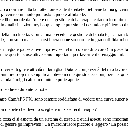
o a dormire tutta la notte nonostante il diabete. Sebbene la mia glicemia
glicemico in modo piuttosto rapido e affidabile. ’’
e liberandole dall’onere della gestione della terapia e dando loro più 
n quali situazioni myLoop le toglie pressione lasciandole più tempo dis
 della mia libertà. Con la mia precedente gestione del diabete, sia tramit
D, non sono mai stata così libera come sono ora e in grado di fidarmi c
integrare pause attive improvvise nel mio orario di lavoro (mi piace fa
r me queste pause attive sono importanti per favorire il drenaggio linfati
 divertenti gite e attività in famiglia. Data la complessità del mio lavo
bini. myLoop mi semplifica notevolmente queste decisioni, perché, graz
 la mia famiglia abbiamo tutte le porte aperte.
o sollievo durante la notte.
 app CamAPS FX, sono sempre soddisfatta di vedere una curva super pia
on diabete che devono scegliere un sistema di terapia?
e cosa ci si aspetta da un sistema di terapia e quali aspetti sono important
i gestire gli imprevisti? Un microinfusore piccolo e leggero? La possibil