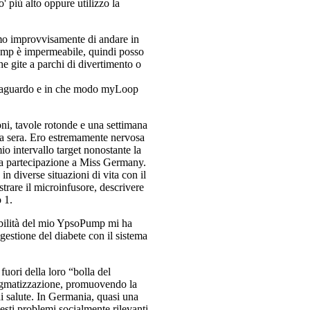
' più alto oppure utilizzo la
amo improvvisamente di andare in
Pump è impermeabile, quindi posso
e gite a parchi di divertimento o
 traguardo e in che modo myLoop
oni, tavole rotonde e una settimana
 a sera. Ero estremamente nervosa
io intervallo target nonostante la
la partecipazione a Miss Germany.
 diverse situazioni di vita con il
strare il microinfusore, descrivere
o 1.
sibilità del mio YpsoPump mi ha
 gestione del diabete con il sistema
uori della loro “bolla del
stigmatizzazione, promuovendo la
i salute. In Germania, quasi una
esti problemi socialmente rilevanti.