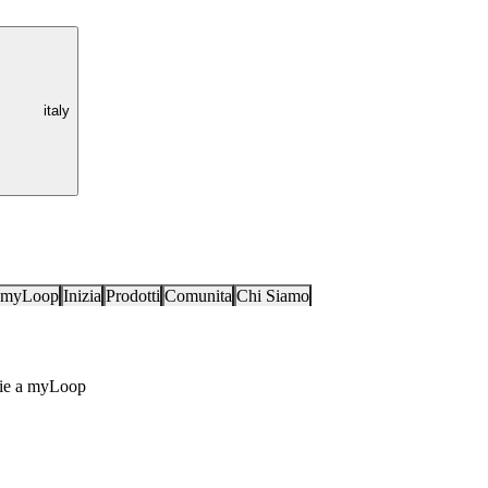
italy
i myLoop
Inizia
Prodotti
Comunita
Chi Siamo
azie a myLoop