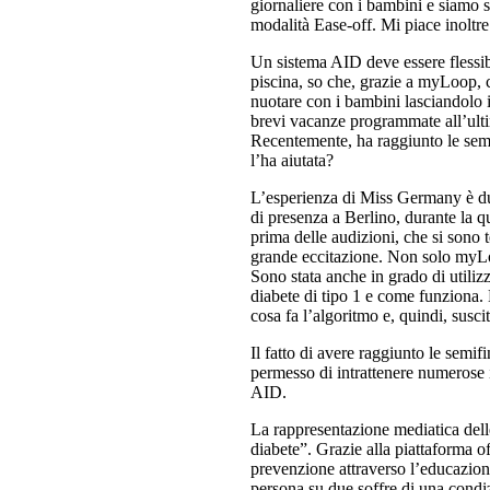
giornaliere con i bambini e siamo s
modalità Ease-off. Mi piace inoltre
Un sistema AID deve essere flessib
piscina, so che, grazie a myLoop,
nuotare con i bambini lasciandolo 
brevi vacanze programmate all’ul
Recentemente, ha raggiunto le sem
l’ha aiutata?
L’esperienza di Miss Germany è dura
di presenza a Berlino, durante la
prima delle audizioni, che si sono 
grande eccitazione. Non solo myLo
Sono stata anche in grado di utiliz
diabete di tipo 1 e come funziona. 
cosa fa l’algoritmo e, quindi, susci
Il fatto di avere raggiunto le sem
permesso di intrattenere numerose in
AID.
La rappresentazione mediatica delle
diabete”. Grazie alla piattaforma 
prevenzione attraverso l’educazion
persona su due soffre di una condiz