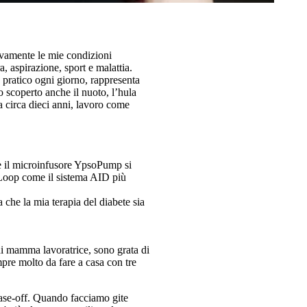
tivamente le mie condizioni
, aspirazione, sport e malattia.
 pratico ogni giorno, rappresenta
o scoperto anche il nuoto, l’hula
a circa dieci anni, lavoro come
e il microinfusore YpsoPump si
yLoop come il sistema AID più
che la mia terapia del diabete sia
di mamma lavoratrice, sono grata di
mpre molto da fare a casa con tre
Ease-off. Quando facciamo gite