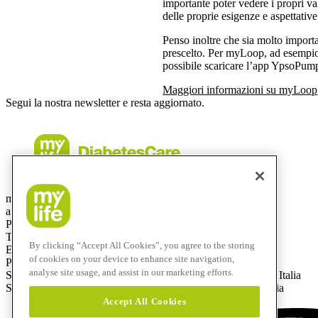
importante poter vedere i propri va
delle proprie esigenze e aspettativ
Penso inoltre che sia molto import
prescelto. Per myLoop, ad esempio
possibile scaricare l’app YpsoPum
Maggiori informazioni su myLoop
Segui la nostra newsletter e resta aggiornato.
mylife Diabetes Care Italia srl
a socio unico – capitale sociale: € 50.000 i. v.
Partita IVA e C.F.: 08438570965
Telefono: +39 0332 189 0607
By clicking “Accept All Cookies”, you agree to the storing
E-mail: info@mylife-diabetescare.it
of cookies on your device to enhance site navigation,
PEC (Posta Elettronica Certificata): mylifedc.italia@pec.it
analyse site usage, and assist in our marketing efforts.
Sede amministrativa: Via Bizzozero, 11, 21100 Varese (VA), Italia
Sede legale: Via Giuseppe Frua, 22, 20146 Milano (MI), Italia
Accept All Cookies