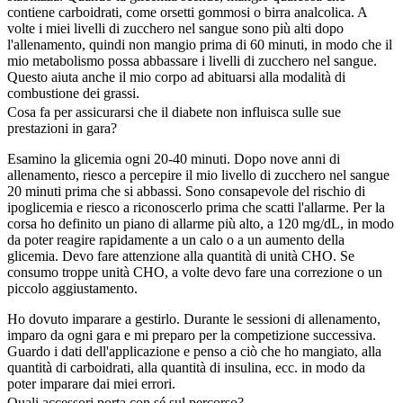
contiene carboidrati, come orsetti gommosi o birra analcolica. A
volte i miei livelli di zucchero nel sangue sono più alti dopo
l'allenamento, quindi non mangio prima di 60 minuti, in modo che il
mio metabolismo possa abbassare i livelli di zucchero nel sangue.
Questo aiuta anche il mio corpo ad abituarsi alla modalità di
combustione dei grassi.
Cosa fa per assicurarsi che il diabete non influisca sulle sue
prestazioni in gara?
Esamino la glicemia ogni 20-40 minuti. Dopo nove anni di
allenamento, riesco a percepire il mio livello di zucchero nel sangue
20 minuti prima che si abbassi. Sono consapevole del rischio di
ipoglicemia e riesco a riconoscerlo prima che scatti l'allarme. Per la
corsa ho definito un piano di allarme più alto, a 120 mg/dL, in modo
da poter reagire rapidamente a un calo o a un aumento della
glicemia. Devo fare attenzione alla quantità di unità CHO. Se
consumo troppe unità CHO, a volte devo fare una correzione o un
piccolo aggiustamento.
Ho dovuto imparare a gestirlo. Durante le sessioni di allenamento,
imparo da ogni gara e mi preparo per la competizione successiva.
Guardo i dati dell'applicazione e penso a ciò che ho mangiato, alla
quantità di carboidrati, alla quantità di insulina, ecc. in modo da
poter imparare dai miei errori.
Quali accessori porta con sé sul percorso?