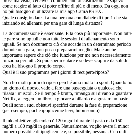
prossima visita, cercavo "commercianti di costruzioni" e sapevo
come reagire al fatto di poter offrire di più o di meno. Da oggi non
ho più bisogno di utilizzare la mia app CamAPS FX.
Quale consiglio daresti a una persona con diabete di tipo 1 che sta
iniziando ad allenarsi per una gara di lunga distanza?
La documentazione è essenziale. È la cosa più importante. Non tutte
le gare sono uguali e non tutte le sessioni di allenamento sono
uguali. Se non documento ciò che accade in un determinato periodo
durante una gara, non posso prepararmi meglio. Ma è anche
importante sapere che ciò che funziona per me non necessariamente
funziona per tutti. Si può sperimentare e si deve scoprire da soli di
cosa ha bisogno il proprio corpo.
Qual è il suo programma per i giorni di recupero/riposo?
Non ho molti giorni di riposo perché amo molto lo sport. Quando ho
un giorno di riposo, vado a fare una passeggiata o qualcosa che
rilassa i muscoli. Se il tempo è brutto, rimango sul divano a guardare
Netflix, a leggere un libro, a giocare a biliardo e a gustare un pasto.
Quali sono i suoi obiettivi specifici durante la fase di preparazione
(per esempio, poche ipoglicemie lievi, buon sonno).
Il mio obiettivo glicemico è 120 mg/dl durante il pasto e da 150
mg/dl a 180 mg/dl in generale. Naturalmente, voglio avere il minor
numero possibile di ipoglicemie e, se possibile, nessuna. Cerco di