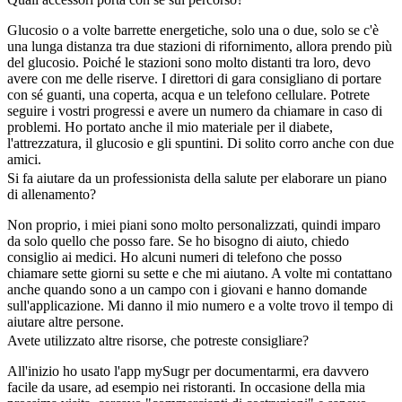
Glucosio o a volte barrette energetiche, solo una o due, solo se c'è
una lunga distanza tra due stazioni di rifornimento, allora prendo più
del glucosio. Poiché le stazioni sono molto distanti tra loro, devo
avere con me delle riserve. I direttori di gara consigliano di portare
con sé guanti, una coperta, acqua e un telefono cellulare. Potrete
seguire i vostri progressi e avere un numero da chiamare in caso di
problemi. Ho portato anche il mio materiale per il diabete,
l'attrezzatura, il glucosio e gli spuntini. Di solito corro anche con due
amici.
Si fa aiutare da un professionista della salute per elaborare un piano
di allenamento?
Non proprio, i miei piani sono molto personalizzati, quindi imparo
da solo quello che posso fare. Se ho bisogno di aiuto, chiedo
consiglio ai medici. Ho alcuni numeri di telefono che posso
chiamare sette giorni su sette e che mi aiutano. A volte mi contattano
anche quando sono a un campo con i giovani e hanno domande
sull'applicazione. Mi danno il mio numero e a volte trovo il tempo di
aiutare altre persone.
Avete utilizzato altre risorse, che potreste consigliare?
All'inizio ho usato l'app mySugr per documentarmi, era davvero
facile da usare, ad esempio nei ristoranti. In occasione della mia