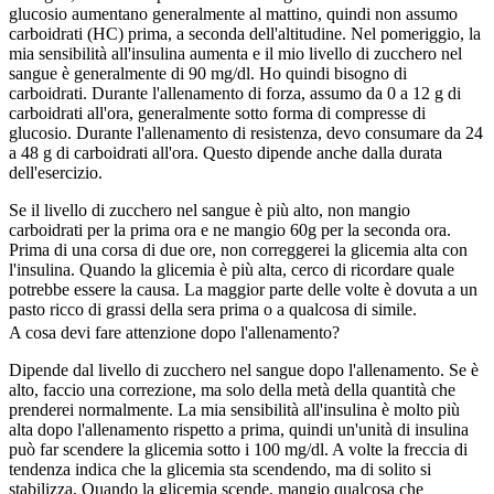
glucosio aumentano generalmente al mattino, quindi non assumo
carboidrati (HC) prima, a seconda dell'altitudine. Nel pomeriggio, la
mia sensibilità all'insulina aumenta e il mio livello di zucchero nel
sangue è generalmente di 90 mg/dl. Ho quindi bisogno di
carboidrati. Durante l'allenamento di forza, assumo da 0 a 12 g di
carboidrati all'ora, generalmente sotto forma di compresse di
glucosio. Durante l'allenamento di resistenza, devo consumare da 24
a 48 g di carboidrati all'ora. Questo dipende anche dalla durata
dell'esercizio.
Se il livello di zucchero nel sangue è più alto, non mangio
carboidrati per la prima ora e ne mangio 60g per la seconda ora.
Prima di una corsa di due ore, non correggerei la glicemia alta con
l'insulina. Quando la glicemia è più alta, cerco di ricordare quale
potrebbe essere la causa. La maggior parte delle volte è dovuta a un
pasto ricco di grassi della sera prima o a qualcosa di simile.
A cosa devi fare attenzione dopo l'allenamento?
Dipende dal livello di zucchero nel sangue dopo l'allenamento. Se è
alto, faccio una correzione, ma solo della metà della quantità che
prenderei normalmente. La mia sensibilità all'insulina è molto più
alta dopo l'allenamento rispetto a prima, quindi un'unità di insulina
può far scendere la glicemia sotto i 100 mg/dl. A volte la freccia di
tendenza indica che la glicemia sta scendendo, ma di solito si
stabilizza. Quando la glicemia scende, mangio qualcosa che