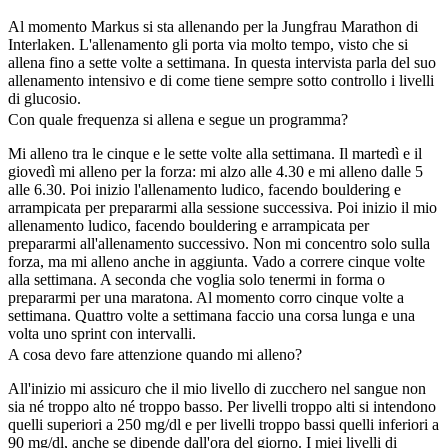
Al momento Markus si sta allenando per la Jungfrau Marathon di
Interlaken. L'allenamento gli porta via molto tempo, visto che si
allena fino a sette volte a settimana. In questa intervista parla del suo
allenamento intensivo e di come tiene sempre sotto controllo i livelli
di glucosio.
Con quale frequenza si allena e segue un programma?
Mi alleno tra le cinque e le sette volte alla settimana. Il martedì e il
giovedì mi alleno per la forza: mi alzo alle 4.30 e mi alleno dalle 5
alle 6.30. Poi inizio l'allenamento ludico, facendo bouldering e
arrampicata per prepararmi alla sessione successiva. Poi inizio il mio
allenamento ludico, facendo bouldering e arrampicata per
prepararmi all'allenamento successivo. Non mi concentro solo sulla
forza, ma mi alleno anche in aggiunta. Vado a correre cinque volte
alla settimana. A seconda che voglia solo tenermi in forma o
prepararmi per una maratona. Al momento corro cinque volte a
settimana. Quattro volte a settimana faccio una corsa lunga e una
volta uno sprint con intervalli.
A cosa devo fare attenzione quando mi alleno?
All'inizio mi assicuro che il mio livello di zucchero nel sangue non
sia né troppo alto né troppo basso. Per livelli troppo alti si intendono
quelli superiori a 250 mg/dl e per livelli troppo bassi quelli inferiori a
90 mg/dl, anche se dipende dall'ora del giorno. I miei livelli di