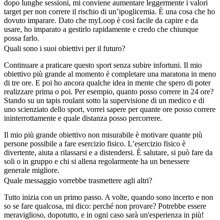
dopo lunghe sessioni, mi conviene aumentare leggermente i valori
target per non correre il rischio di un’ipoglicemia. È una cosa che ho
dovuto imparare. Dato che myLoop è così facile da capire e da
usare, ho imparato a gestirlo rapidamente e credo che chiunque
possa farlo.
Quali sono i suoi obiettivi per il futuro?
Continuare a praticare questo sport senza subire infortuni. Il mio
obiettivo più grande al momento è completare una maratona in meno
di tre ore. E poi ho ancora qualche idea in mente che spero di poter
realizzare prima o poi. Per esempio, quanto posso correre in 24 ore?
Stando su un tapis roulant sotto la supervisione di un medico e di
uno scienziato dello sport, vorrei sapere per quante ore posso correre
ininterrottamente e quale distanza posso percorrere.
Il mio più grande obiettivo non misurabile è motivare quante più
persone possibile a fare esercizio fisico. L’esercizio fisico è
divertente, aiuta a rilassarsi e a distendersi. È salutare, si può fare da
soli o in gruppo e chi si allena regolarmente ha un benessere
generale migliore.
Quale messaggio vorrebbe trasmettere agli altri?
Tutto inizia con un primo passo. A volte, quando sono incerto e non
so se fare qualcosa, mi dico: perché non provare? Potrebbe essere
meraviglioso, dopotutto, e in ogni caso sarà un'esperienza in più!