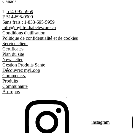
Canada
T
514-695-5959
F
514-695-0909
Sans frais :
1-833-695-5959
info@mylife-diabetescare.ca
Conditions d'utilisation
Politique de confidentialité et de cookies
Service client
Certificates
Plan du site
Newsletter
Gestion Produits Sante
Découvrez myLoop
Commencez
Produits
Communauté
À propos
instagram