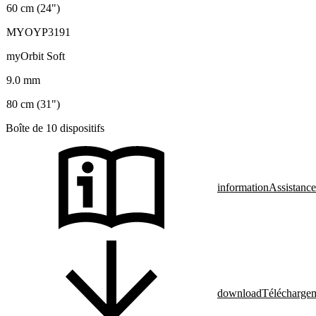
60 cm (24")
MYOYP3191
myOrbit Soft
9.0 mm
80 cm (31")
Boîte de 10 dispositifs
information
Assistance
download
Télécharge