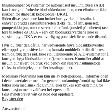
Insulinpumper og systemer for automatisert insulintilførsel (AID)
kan i stor grad forbedre blodsukkerkontrollen, men eliminerer ikke
risikoen for diabetisk ketoacidose (DKA).
Siden disse systemene kun bruker hurtigvirkende insulin, kan
enhver avbrudd i insulintilførselen (f.eks. feil på infusjonssett,
pumpeokklusjon, tomt reservoar eller funksjonsfeil på enheten) raskt
føre til ketose og DKA – selv om blodsukkerverdiene ikke er
spesielt høye. DKA er en alvorlig og potensielt livstruende tilstand.
Hvis du føler deg dårlig, har vedvarende høye blodsukkerverdier
eller oppdager positive ketoner, kontakt umiddelbart ditt diabetes-
team og følg deres råd. Ikke stol utelukkende på AID-systemet for å
korrigere høyt blodsukker eller fjerne ketoner. Kontroller alltid at
insulin blir levert, og bruk ved behov din reserveinsulinmetode
(f.eks. insulininjeksjoner eller insulinpenner).
Medisinsk rådgivning kan kun gis av helsepersonell. Informasjonen
i dette materialet er ment for generelle utdanningsformål og skal ikke
tolkes som medisinsk rådgivning, eller brukes som erstatning for
konsultasjon med kvalifisert helsepersonell.
Følg nyhetsbrevet vårt og hold deg oppdatert.
Registrer deg
Ansvarsforhold