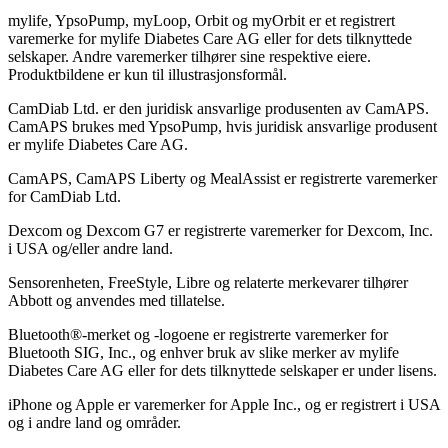
mylife, YpsoPump, myLoop, Orbit og myOrbit er et registrert
varemerke for mylife Diabetes Care AG eller for dets tilknyttede
selskaper. Andre varemerker tilhører sine respektive eiere.
Produktbildene er kun til illustrasjonsformål.
CamDiab Ltd. er den juridisk ansvarlige produsenten av CamAPS.
CamAPS brukes med YpsoPump, hvis juridisk ansvarlige produsent
er mylife Diabetes Care AG.
CamAPS, CamAPS Liberty og MealAssist er registrerte varemerker
for CamDiab Ltd.
Dexcom og Dexcom G7 er registrerte varemerker for Dexcom, Inc.
i USA og/eller andre land.
Sensorenheten, FreeStyle, Libre og relaterte merkevarer tilhører
Abbott og anvendes med tillatelse.
Bluetooth®-merket og -logoene er registrerte varemerker for
Bluetooth SIG, Inc., og enhver bruk av slike merker av mylife
Diabetes Care AG eller for dets tilknyttede selskaper er under lisens.
iPhone og Apple er varemerker for Apple Inc., og er registrert i USA
og i andre land og områder.