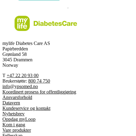
mylife Diabetes Care AS
Papirbredden
Grønland 58
3045 Drammen
Norway
T
+47 22 20 93 00
Brukerstøtte:
800 74 750
info@ypsomed.no
Koordinert prosess for offentliggjøring
Ansvarsforhold
Datavern
Kundeservice og kontakt
Nyhetsbrev
Oppdag myLoop
Kom i gang
Vare produkter
Fellesskap