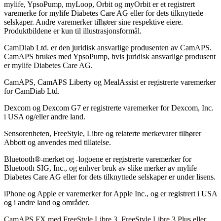
mylife, YpsoPump, myLoop, Orbit og myOrbit er et registrert
varemerke for mylife Diabetes Care AG eller for dets tilknyttede
selskaper. Andre varemerker tilhører sine respektive eiere.
Produktbildene er kun til illustrasjonsformål.
CamDiab Ltd. er den juridisk ansvarlige produsenten av CamAPS.
CamAPS brukes med YpsoPump, hvis juridisk ansvarlige produsent
er mylife Diabetes Care AG.
CamAPS, CamAPS Liberty og MealAssist er registrerte varemerker
for CamDiab Ltd.
Dexcom og Dexcom G7 er registrerte varemerker for Dexcom, Inc.
i USA og/eller andre land.
Sensorenheten, FreeStyle, Libre og relaterte merkevarer tilhører
Abbott og anvendes med tillatelse.
Bluetooth®-merket og -logoene er registrerte varemerker for
Bluetooth SIG, Inc., og enhver bruk av slike merker av mylife
Diabetes Care AG eller for dets tilknyttede selskaper er under lisens.
iPhone og Apple er varemerker for Apple Inc., og er registrert i USA
og i andre land og områder.
CamAPS FX med FreeStyle Libre 3, FreeStyle Libre 3 Plus eller