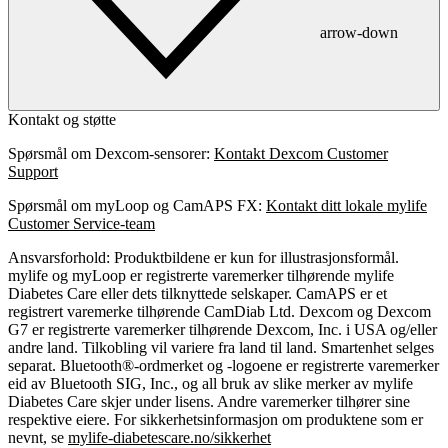
arrow-down
Kontakt og støtte
Spørsmål om Dexcom-sensorer:
Kontakt Dexcom Customer
Support
Spørsmål om myLoop og CamAPS FX:
Kontakt ditt lokale mylife
Customer Service-team
Ansvarsforhold:
Produktbildene er kun for illustrasjonsformål.
mylife og myLoop er registrerte varemerker tilhørende mylife
Diabetes Care eller dets tilknyttede selskaper. CamAPS er et
registrert varemerke tilhørende CamDiab Ltd. Dexcom og Dexcom
G7 er registrerte varemerker tilhørende Dexcom, Inc. i USA og/eller
andre land. Tilkobling vil variere fra land til land. Smartenhet selges
separat. Bluetooth®-ordmerket og -logoene er registrerte varemerker
eid av Bluetooth SIG, Inc., og all bruk av slike merker av mylife
Diabetes Care skjer under lisens. Andre varemerker tilhører sine
respektive eiere. For sikkerhetsinformasjon om produktene som er
nevnt, se
mylife-diabetescare.no/sikkerhet