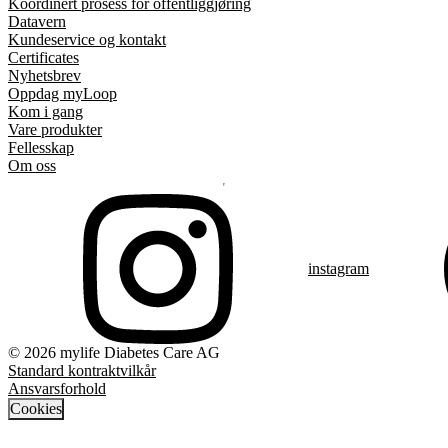
Koordinert prosess for offentliggjøring
Datavern
Kundeservice og kontakt
Certificates
Nyhetsbrev
Oppdag myLoop
Kom i gang
Vare produkter
Fellesskap
Om oss
instagram
© 2026 mylife Diabetes Care AG
Standard kontraktvilkår
Ansvarsforhold
Cookies