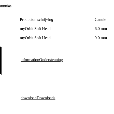
annulas
Productomschrijving
Canule
myOrbit Soft Head
6.0 mm
myOrbit Soft Head
9.0 mm
information
Ondersteuning
download
Downloads