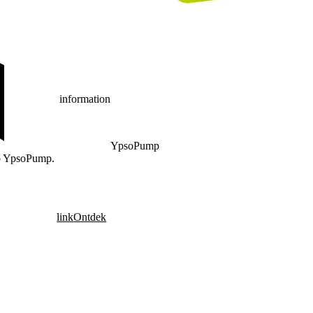
information
YpsoPump
mp YpsoPump.
link
Ontdek