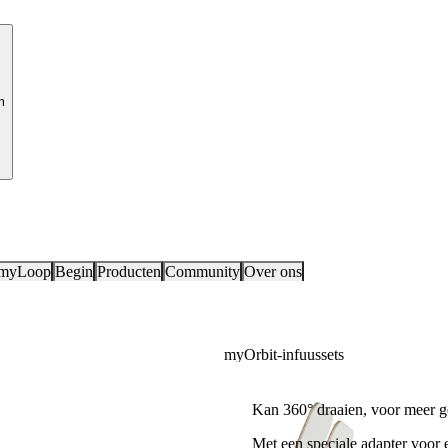
m
 myLoop
Begin
Producten
Community
Over ons
myOrbit-infuussets
Voor 360° mobiliteit
Kan 360° draaien, voor meer 
Met een speciale adapter voor e