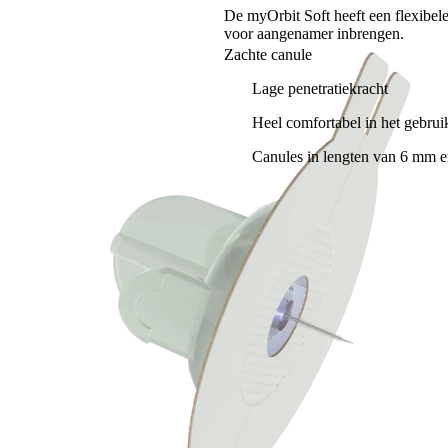
De myOrbit Soft heeft een flexibele
voor aangenamer inbrengen.
Zachte canule
Lage penetratiekracht
Heel comfortabel in het gebrui
Canules in lengten van 6 mm 