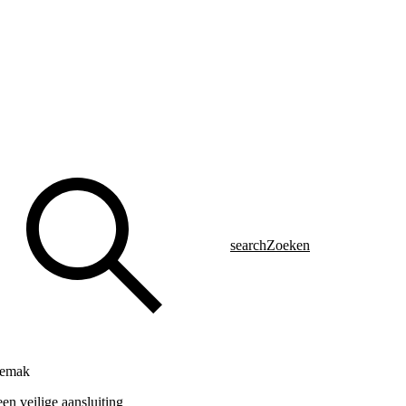
search
Zoeken
gemak
en veilige aansluiting