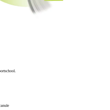
portschool.
canule