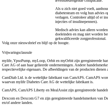
levensbedreigende complicatie.
Als u zich niet goed voelt, aanho
diabetesteam en volg hun advies o
verlagen. Controleer altijd of er 
injecties of insulinepennen).
Medisch advies kan alleen worden v
doeleinden en mag niet worden bes
gekwalificeerde zorgprofessional.
Volg onze nieuwsbrief en blijf op de hoogte.
Vrijwaringsclausule
mylife, YpsoPump, myLoop, Orbit en myOrbit zijn geregistreerde ha
Care AG of aan haar gelieerde ondernemingen. Andere handelsmerk
respectievelĳke eigenaars. De afbeeldingen van de producten dienen all
CamDiab Ltd. is de wettelijke fabrikant van CamAPS. CamAPS wor
waarvan mylife Diabetes Care AG de wettelijke fabrikant is.
CamAPS, CamAPS Liberty en MealAssist zijn geregistreerde hande
Dexcom en Dexcom G7 en zijn geregistreerde handelsmerken van Dex
en/of andere landen.