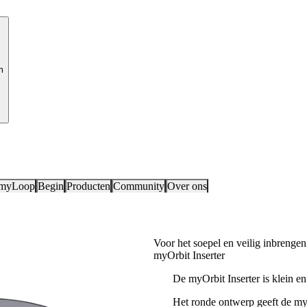
m
 myLoop
Begin
Producten
Community
Over ons
Voor het soepel en veilig inbrengen
myOrbit Inserter
De myOrbit Inserter is klein en
Het ronde ontwerp geeft de myO