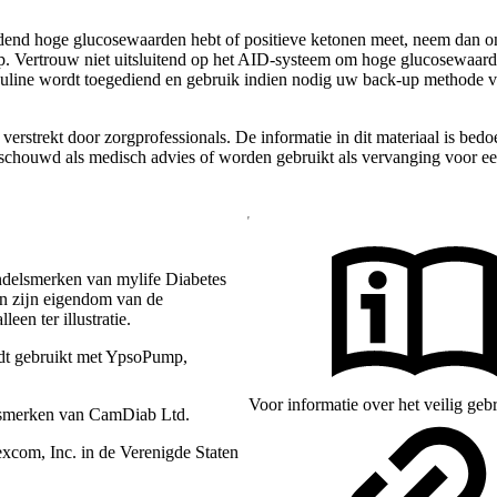
udend hoge glucosewaarden hebt of positieve ketonen meet, neem dan o
p. Vertrouw niet uitsluitend op het AID-systeem om hoge glucosewaarde
insuline wordt toegediend en gebruik indien nodig uw back-up methode voo
erstrekt door zorgprofessionals. De informatie in dit materiaal is bed
chouwd als medisch advies of worden gebruikt als vervanging voor ee
ndelsmerken van mylife Diabetes
en zĳn eigendom van de
een ter illustratie.
dt gebruikt met YpsoPump,
Voor informatie over het veilig ge
lsmerken van CamDiab Ltd.
com, Inc. in de Verenigde Staten