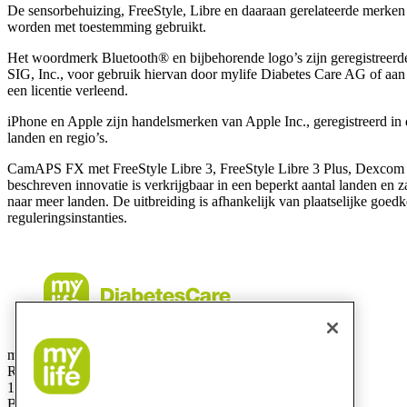
De sensorbehuizing, FreeStyle, Libre en daaraan gerelateerde merke
worden met toestemming gebruikt.
Het woordmerk Bluetooth® en bijbehorende logo’s zijn geregistreer
SIG, Inc., voor gebruik hiervan door mylife Diabetes Care AG of aan
een licentie verleend.
iPhone en Apple zĳn handelsmerken van Apple Inc., geregistreerd in 
landen en regio’s.
CamAPS FX met FreeStyle Libre 3, FreeStyle Libre 3 Plus, Dexcom
beschreven innovatie is verkrijgbaar in een beperkt aantal landen en 
naar meer landen. De uitbreiding is afhankelijk van plaatselijke goed
reguleringsinstanties.
mylife Diabetes Care BV
Researchdreef 12
1070 Brussel
België