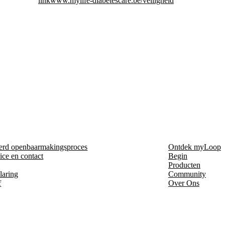
link
www.mylife-diabetescare.be/veiligheid
erd openbaarmakingsproces
Ontdek myLoop
ice en contact
Begin
Producten
laring
Community
f
Over Ons