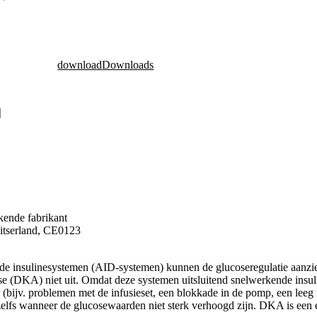
download
Downloads
kende fabrikant
itserland, CE0123
e insulinesystemen (AID-systemen) kunnen de glucoseregulatie aanzien
ose (DKA) niet uit. Omdat deze systemen uitsluitend snelwerkende insul
 (bijv. problemen met de infusieset, een blokkade in de pomp, een leeg r
elfs wanneer de glucosewaarden niet sterk verhoogd zijn. DKA is een 