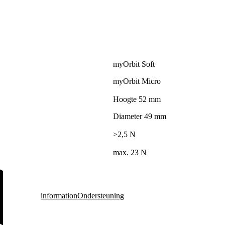
myOrbit Soft
myOrbit Micro
Hoogte 52 mm
Diameter 49 mm
>2,5 N
max. 23 N
information
Ondersteuning