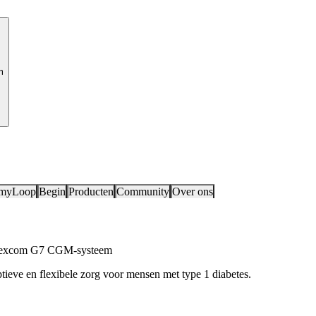
m
 myLoop
Begin
Producten
Community
Over ons
 Dexcom G7 CGM-systeem
tieve en flexibele zorg voor mensen met type 1 diabetes.