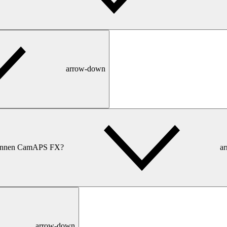
arrow-down
 binnen CamAPS FX?
a
arrow-down