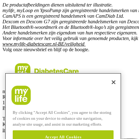
De productafbeeldingen dienen uitsluitend ter illustratie.
mylife, myLoop en YpsoPump zijn geregistreerde handelsmerken van 
CamAPS is een geregistreerd handelsmerk van CamDiab Ltd.
Dexcom en Dexcom G7 zijn geregistreerde handelsmerken van Dexcom,
Het Bluetooth®-woordmerk en de Bluetooth®-logo’s zijn geregistreerd
Andere handelsmerken zijn eigendom van hun respectieve eigenaren.
Voor informatie over het veilig gebruik van genoemde producten, kijk
www.mylife-diabetescare.nl-BE/veiligheid
Volg onze nieuwsbrief en blijf op de hoogte.
mylife Diabetes Care BV
Researchdreef 12
1070 Brussel
België
By clicking “Accept All Cookies”, you agree to the storing
T
+32 2290 6206
of cookies on your device to enhance site navigation,
Klantenservice:
0800 -294 15
analyse site usage, and assist in our marketing efforts.
info@mylife-diabetescare.be
Accept All Cookies