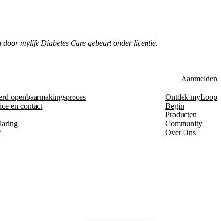
door mylife Diabetes Care gebeurt onder licentie.
Aanmelden
erd openbaarmakingsproces
Ontdek myLoop
ice en contact
Begin
Producten
laring
Community
f
Over Ons