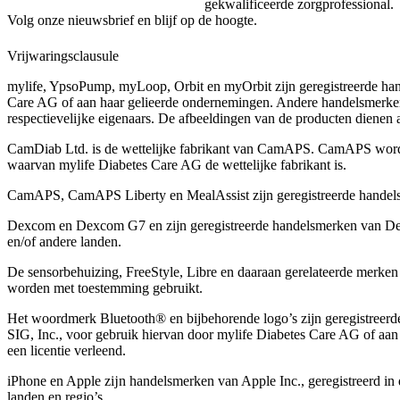
gekwalificeerde zorgprofessional.
Volg onze nieuwsbrief en blijf op de hoogte.
Vrijwaringsclausule
mylife, YpsoPump, myLoop, Orbit en myOrbit zijn geregistreerde ha
Care AG of aan haar gelieerde ondernemingen. Andere handelsmerk
respectievelĳke eigenaars. De afbeeldingen van de producten dienen all
CamDiab Ltd. is de wettelijke fabrikant van CamAPS. CamAPS wor
waarvan mylife Diabetes Care AG de wettelijke fabrikant is.
CamAPS, CamAPS Liberty en MealAssist zijn geregistreerde hande
Dexcom en Dexcom G7 en zijn geregistreerde handelsmerken van Dex
en/of andere landen.
De sensorbehuizing, FreeStyle, Libre en daaraan gerelateerde merke
worden met toestemming gebruikt.
Het woordmerk Bluetooth® en bijbehorende logo’s zijn geregistreer
SIG, Inc., voor gebruik hiervan door mylife Diabetes Care AG of aan
een licentie verleend.
iPhone en Apple zĳn handelsmerken van Apple Inc., geregistreerd in 
landen en regio’s.