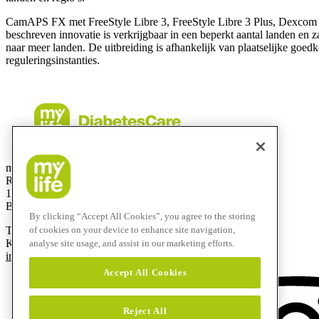
CamAPS FX met FreeStyle Libre 3, FreeStyle Libre 3 Plus, Dexcom
beschreven innovatie is verkrijgbaar in een beperkt aantal landen en 
naar meer landen. De uitbreiding is afhankelijk van plaatselijke goed
reguleringsinstanties.
mylife Diabetes Care BV
Researchdreef 12
1070 Brussel
België
By clicking “Accept All Cookies”, you agree to the storing
T
+32 2290 6206
of cookies on your device to enhance site navigation,
Klantenservice:
0800 -294 15
analyse site usage, and assist in our marketing efforts.
info@mylife-diabetescare.be
Accept All Cookies
Reject All