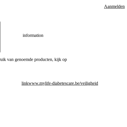
Aanmelden
information
bruik van genoemde producten, kijk op
link
www.mylife-diabetescare.be/veiligheid