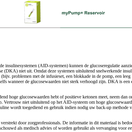
e insulinesystemen (AID-systemen) kunnen de glucoseregulatie aanzien
ose (DKA) niet uit. Omdat deze systemen uitsluitend snelwerkende insul
 (bijv. problemen met de infusieset, een blokkade in de pomp, een leeg r
elfs wanneer de glucosewaarden niet sterk verhoogd zijn. DKA is een 
udend hoge glucosewaarden hebt of positieve ketonen meet, neem dan o
p. Vertrouw niet uitsluitend op het AID-systeem om hoge glucosewaarde
insuline wordt toegediend en gebruik indien nodig uw back-up methode voo
erstrekt door zorgprofessionals. De informatie in dit materiaal is bed
chouwd als medisch advies of worden gebruikt als vervanging voor ee