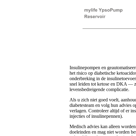
Insulinepompen en geautomatiseerd
het risico op diabetische ketoacid
onderbreking in de insulinetoevoer
snel leiden tot ketose en DKA — z
levensbedreigende complicatie.
Als u zich niet goed voelt, aanho
diabetesteam en volg hun advies o
verlagen. Controleer altijd of er 
injecties of insulinepennen).
Medisch advies kan alleen worden v
doeleinden en mag niet worden bes