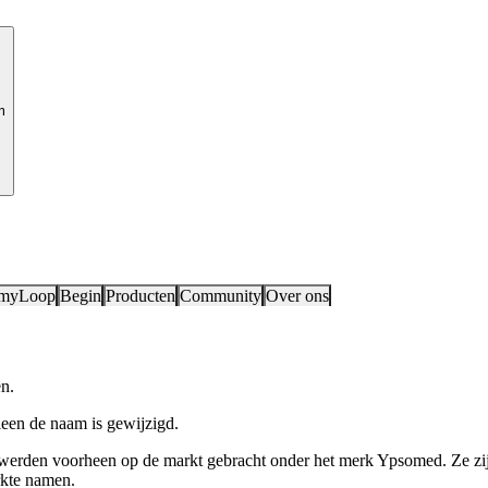
m
 myLoop
Begin
Producten
Community
Over ons
n.
leen de naam is gewijzigd.
werden voorheen op de markt gebracht onder het merk Ypsomed. Ze zij
rkte namen.