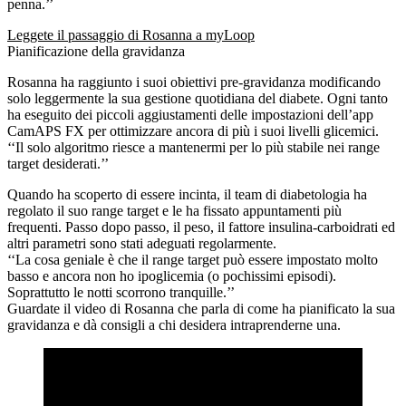
penna.’’
Leggete il passaggio di Rosanna a myLoop
Pianificazione della gravidanza
Rosanna ha raggiunto i suoi obiettivi pre-gravidanza modificando
solo leggermente la sua gestione quotidiana del diabete. Ogni tanto
ha eseguito dei piccoli aggiustamenti delle impostazioni dell’app
CamAPS FX per ottimizzare ancora di più i suoi livelli glicemici.
‘‘Il solo algoritmo riesce a mantenermi per lo più stabile nei range
target desiderati.’’
Quando ha scoperto di essere incinta, il team di diabetologia ha
regolato il suo range target e le ha fissato appuntamenti più
frequenti. Passo dopo passo, il peso, il fattore insulina-carboidrati ed
altri parametri sono stati adeguati regolarmente.
‘‘La cosa geniale è che il range target può essere impostato molto
basso e ancora non ho ipoglicemia (o pochissimi episodi).
Soprattutto le notti scorrono tranquille.’’
Guardate il video di Rosanna che parla di come ha pianificato la sua
gravidanza e dà consigli a chi desidera intraprenderne una.