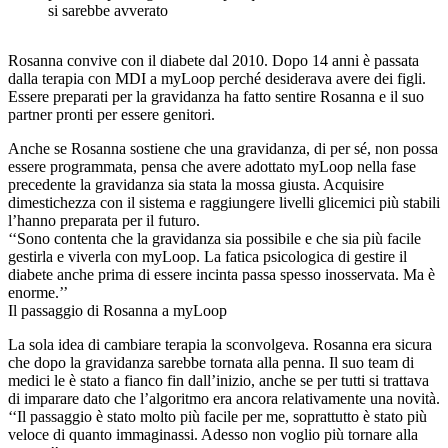
si sarebbe avverato
Rosanna convive con il diabete dal 2010. Dopo 14 anni è passata
dalla terapia con MDI a myLoop perché desiderava avere dei figli.
Essere preparati per la gravidanza ha fatto sentire Rosanna e il suo
partner pronti per essere genitori.
Anche se Rosanna sostiene che una gravidanza, di per sé, non possa
essere programmata, pensa che avere adottato myLoop nella fase
precedente la gravidanza sia stata la mossa giusta. Acquisire
dimestichezza con il sistema e raggiungere livelli glicemici più stabili
l’hanno preparata per il futuro.
‘‘Sono contenta che la gravidanza sia possibile e che sia più facile
gestirla e viverla con myLoop. La fatica psicologica di gestire il
diabete anche prima di essere incinta passa spesso inosservata. Ma è
enorme.’’
Il passaggio di Rosanna a myLoop
La sola idea di cambiare terapia la sconvolgeva. Rosanna era sicura
che dopo la gravidanza sarebbe tornata alla penna. Il suo team di
medici le è stato a fianco fin dall’inizio, anche se per tutti si trattava
di imparare dato che l’algoritmo era ancora relativamente una novità.
‘‘Il passaggio è stato molto più facile per me, soprattutto è stato più
veloce di quanto immaginassi. Adesso non voglio più tornare alla