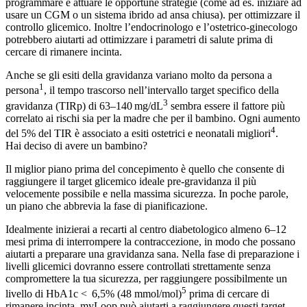
programmare e attuare le opportune strategie (come ad es. iniziare ad
usare un CGM o un sistema ibrido ad ansa chiusa). per ottimizzare il
controllo glicemico. Inoltre l’endocrinologo e l’ostetrico-ginecologo
potrebbero aiutarti ad ottimizzare i parametri di salute prima di
cercare di rimanere incinta.
Anche se gli esiti della gravidanza variano molto da persona a
1
persona
, il tempo trascorso nell’intervallo target specifico della
3
gravidanza (TIRp) di 63–140 mg/dL
sembra essere il fattore più
correlato ai rischi sia per la madre che per il bambino. Ogni aumento
4
del 5% del TIR è associato a esiti ostetrici e neonatali migliori
.
Hai deciso di avere un bambino?
Il miglior piano prima del concepimento è quello che consente di
raggiungere il target glicemico ideale pre-gravidanza il più
velocemente possibile e nella massima sicurezza. In poche parole,
un piano che abbrevia la fase di pianificazione.
Idealmente inizierai a recarti al centro diabetologico almeno 6–12
mesi prima di interrompere la contraccezione, in modo che possano
aiutarti a preparare una gravidanza sana. Nella fase di preparazione i
livelli glicemici dovranno essere controllati strettamente senza
compromettere la tua sicurezza, per raggiungere possibilmente un
5
livello di HbA1c < 6,5% (48 mmol/mol)
prima di cercare di
rimanere incinta. myLoop può aiutarti a raggiungere questi target