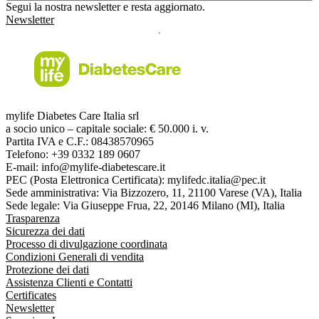
Segui la nostra newsletter e resta aggiornato.
Newsletter
mylife Diabetes Care Italia srl
a socio unico – capitale sociale: € 50.000 i. v.
Partita IVA e C.F.: 08438570965
Telefono: +39 0332 189 0607
E-mail: info@mylife-diabetescare.it
PEC (Posta Elettronica Certificata): mylifedc.italia@pec.it
Sede amministrativa: Via Bizzozero, 11, 21100 Varese (VA), Italia
Sede legale: Via Giuseppe Frua, 22, 20146 Milano (MI), Italia
Trasparenza
Sicurezza dei dati
Processo di divulgazione coordinata
Condizioni Generali di vendita
Protezione dei dati
Assistenza Clienti e Contatti
Certificates
Newsletter