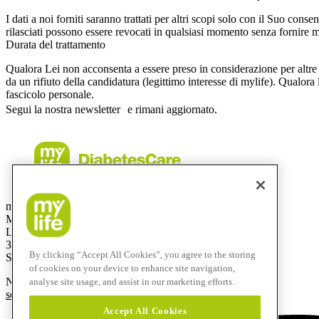
I dati a noi forniti saranno trattati per altri scopi solo con il Suo co
rilasciati possono essere revocati in qualsiasi momento senza fornire m
Durata del trattamento
Qualora Lei non acconsenta a essere preso in considerazione per altre p
da un rifiuto della candidatura (legittimo interesse di mylife). Qualora
fascicolo personale.
Segui la nostra newsletter e rimani aggiornato.
mylife Diabetes Care AG
Mercato svizzero
Lyssachstrasse 40
3400 Burgdorf
By clicking “Accept All Cookies”, you agree to the storing
Svizzera
of cookies on your device to enhance site navigation,
Numero verde:
0800 44 11 44
analyse site usage, and assist in our marketing efforts.
service@mylife-diabetescare.ch
Accept All Cookies