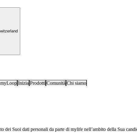
witzerland
i myLoop
Inizia
Prodotti
Comunità
Chi siamo
o dei Suoi dati personali da parte di mylife nell’ambito della Sua candi