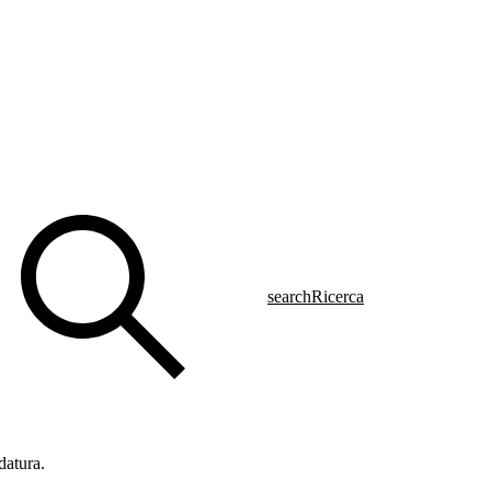
search
Ricerca
datura.