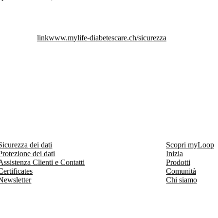
link
www.mylife-diabetescare.ch/sicurezza
Sicurezza dei dati
Scopri myLoop
Protezione dei dati
Inizia
Assistenza Clienti e Contatti
Prodotti
Certificates
Comunità
Newsletter
Chi siamo