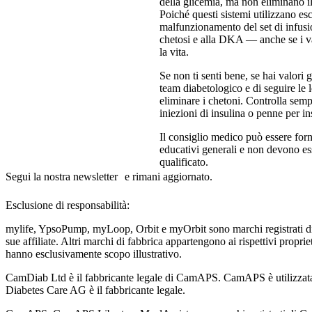
della glicemia, ma non eliminano i
Poiché questi sistemi utilizzano esc
malfunzionamento del set di infusi
chetosi e alla DKA — anche se i v
la vita.
Se non ti senti bene, se hai valori 
team diabetologico e di seguire le 
eliminare i chetoni. Controlla semp
iniezioni di insulina o penne per in
Il consiglio medico può essere forn
educativi generali e non devono es
qualificato.
Segui la nostra newsletter e rimani aggiornato.
Esclusione di responsabilità:
mylife, YpsoPump, myLoop, Orbit e myOrbit sono marchi registrati d
sue affiliate. Altri marchi di fabbrica appartengono ai rispettivi propri
hanno esclusivamente scopo illustrativo.
CamDiab Ltd è il fabbricante legale di CamAPS. CamAPS è utilizzat
Diabetes Care AG è il fabbricante legale.