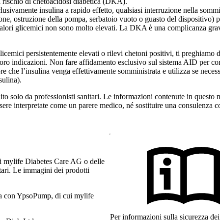
l rischio di chetoacidosi diabetica (DKA).
lusivamente insulina a rapido effetto, qualsiasi interruzione nella sommi
one, ostruzione della pompa, serbatoio vuoto o guasto del dispositivo) 
alori glicemici non sono molto elevati. La DKA è una complicanza grav
glicemici persistentemente elevati o rilevi chetoni positivi, ti preghiamo
loro indicazioni. Non fare affidamento esclusivo sul sistema AID per cor
re che l’insulina venga effettivamente somministrata e utilizza se neces
sulina).
ito solo da professionisti sanitari. Le informazioni contenute in questo 
sere interpretate come un parere medico, né sostituire una consulenza co
i mylife Diabetes Care AG o delle
etari. Le immagini dei prodotti
a con YpsoPump, di cui mylife
Per informazioni sulla sicurezza dei 