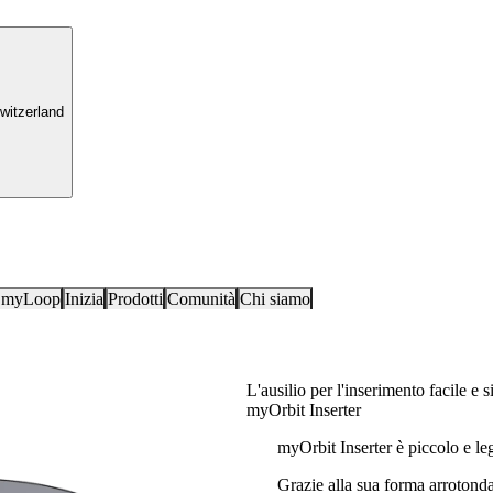
witzerland
i myLoop
Inizia
Prodotti
Comunità
Chi siamo
L'ausilio per l'inserimento facile e s
myOrbit Inserter
myOrbit Inserter è piccolo e le
Grazie alla sua forma arrotonda