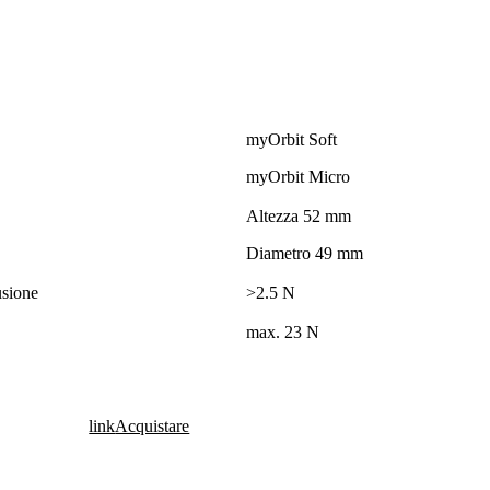
myOrbit Soft
myOrbit Micro
Altezza 52 mm
Diametro 49 mm
usione
>2.5 N
max. 23 N
link
Acquistare