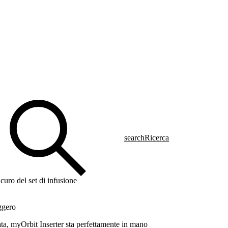
search
Ricerca
icuro del set di infusione
ggero
ta, myOrbit Inserter sta perfettamente in mano