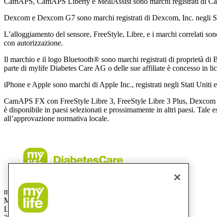
CamAPS, CamAPS Liberty e MealAssist sono marchi registrati di C
Dexcom e Dexcom G7 sono marchi registrati di Dexcom, Inc. negli Stati
L’alloggiamento del sensore, FreeStyle, Libre, e i marchi correlati son
con autorizzazione.
Il marchio e il logo Bluetooth® sono marchi registrati di proprietà di B
parte di mylife Diabetes Care AG o delle sue affiliate è concesso in li
iPhone e Apple sono marchi di Apple Inc., registrati negli Stati Uniti e 
CamAPS FX con FreeStyle Libre 3, FreeStyle Libre 3 Plus, Dexcom G
è disponibile in paesi selezionati e prossimamente in altri paesi. Tale 
all’approvazione normativa locale.
mylife Diabetes Care AG
Mercato svizzero
Lyssachstrasse 40