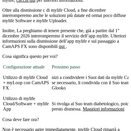
mylife,
clicchi qui
per ulteriori informazioni.
Oltre alla dismissione c di mylife Cloud, a fine dicembre
interromperemo anche le soluzioni più datate ed ormai poco diffuse
mylife Software e mylife Uploader.
Inoltre, La preghiamo di tenere presente che, già a partire dal 1°
dicembre 2026 interromperemo il servizio dell’app mylife. Ulteriori
informazioni sulla dismissione dell’app mylife e sul passaggio a
CamAPS FX sono disponibili
qui
.
Cosa significa questo per voi?
Configurazione attuale
Prossimo passo
Utilizzo di mylife Cloud
nizi a condividere i Suoi dati da mylife
+ myLoop con CamAPS
se necessario, li condivida con il Suo team
FX
Glooko
Utilizzo di mylife
Cloud/Software + mylife
Si rivolga al Suo team diabetologico, poic
App
presto dismessa.
Maggiori informazioni
Cosa deve fare ora?
Non è necessario agire immediatamente. mylife Cloud rimarrà a