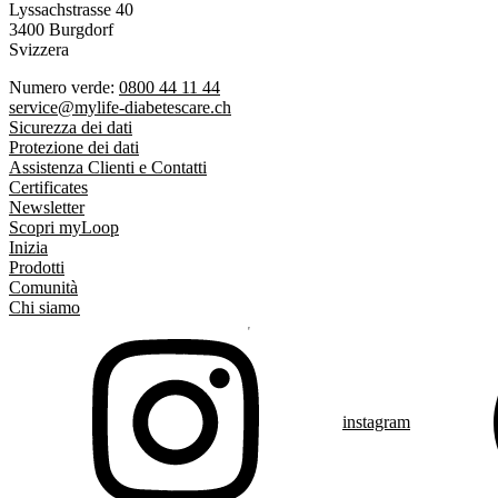
Lyssachstrasse 40
3400 Burgdorf
Svizzera
Numero verde:
0800 44 11 44
service@mylife-diabetescare.ch
Sicurezza dei dati
Protezione dei dati
Assistenza Clienti e Contatti
Certificates
Newsletter
Scopri myLoop
Inizia
Prodotti
Comunità
Chi siamo
instagram