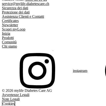
service@mylife-diabetescare.ch
Sicurezza dei dati
Protezione dei dati
Assistenza Clienti e Contatti
Certificates
Newsletter
Scopri myLoop
Inizia
Prodotti
Comunità
Chi siamo
instagram
© 2026 mylife Diabetes Care AG
Avvertenze Legali
Note Legali
Cookies