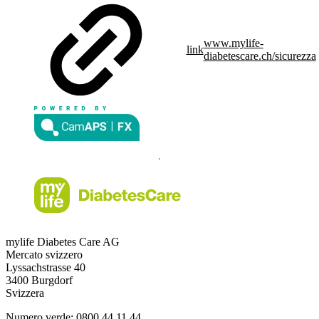
www.mylife-
link
diabetescare.ch/sicurezza
mylife Diabetes Care AG
Mercato svizzero
Lyssachstrasse 40
3400 Burgdorf
Svizzera
Numero verde:
0800 44 11 44